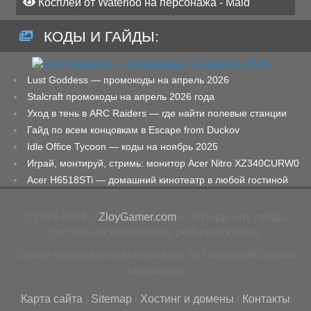
Косплей от Waterloo на персонажа - Maid
КОДЫ И ГАЙДЫ:
Lust Goddess — промокоды на апрель 2026
Stalcraft промокоды на апрель 2026 года
Уход в тень в ARC Raiders — где найти полевые станции
Гайд по всем концовкам в Escape from Duckov
Idle Office Tycoon — коды на ноябрь 2025
Играй, монтируй, стримь: монитор Acer Nitro XZ340CURW0
Acer H6518STi — домашний кинотеатр в любой гостиной
© 2018-2026. «
ZloyGamer.com
» - обзоры игр, гайды,
системные требования, рейтинги и топы.
Любое копирование материалов без обратной ссылки
запрещено.
Карта сайта
|
Sitemap
|
Хостинг и домены
|
Контакты