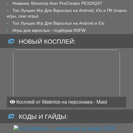
Новинка: Монитор Acer ProCreator PE320QXT
Топ Лучших Игр Для Взрослых на Android, iOs и ПК (порно
игры, секс игры)
Топ Лучших Игр Для Взрослых на Android и iOs
Игры для взрослых - подборка NSFW
НОВЫЙ КОСПЛЕЙ:
Косплей от Waterloo на персонажа - Maid
КОДЫ И ГАЙДЫ: