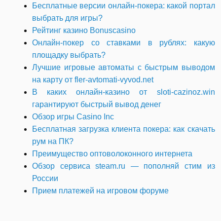
Бесплатные версии онлайн-покера: какой портал
выбрать для игры?
Рейтинг казино Bonuscasino
Онлайн-покер со ставками в рублях: какую
площадку выбрать?
Лучшие игровые автоматы с быстрым выводом
на карту от fler-avtomati-vyvod.net
В каких онлайн-казино от sloti-cazinoz.win
гарантируют быстрый вывод денег
Обзор игры Casino Inc
Бесплатная загрузка клиента покера: как скачать
рум на ПК?
Преимущество оптоволоконного интернета
Обзор сервиса steam.ru — пополняй стим из
России
Прием платежей на игровом форуме