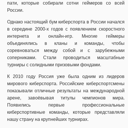
пати, которые собирали сотни геймеров со всей
России.
Однако настоящий бум киберспорта в России начался
в середине 2000-х годов с появлением скоростного
интернета и онлайн-игр. Многие геймеры
объединялись в кланы и команды, чтобы
соревноваться между собой и с зарубежными
соперниками. Стали проводиться масштабные
турниры с солидными призовыми фондами.
К 2010 году Россия уже была одним из лидеров
мирового киберспорта. Российские киберспортсмены
показывали отличные результаты на международной
арене, завоёвывая титулы чемпионов мира.
Появились первые профессиональные
киберспортивные команды, которые представляли
нашу страну на крупнейших турнирах.