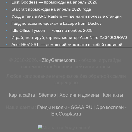
Lust Goddess — промокоды на апрель 2026
Stalcraft промокоды на апрель 2026 года
Уход в тень в ARC Raiders — где найти полевые станции
Гайд по всем концовкам в Escape from Duckov
Idle Office Tycoon — коды на ноябрь 2025
Играй, монтируй, стримь: монитор Acer Nitro XZ340CURW0
Acer H6518STi — домашний кинотеатр в любой гостиной
© 2018-2026. «
ZloyGamer.com
» - обзоры игр, гайды,
системные требования, рейтинги и топы.
Любое копирование материалов без обратной ссылки
запрещено.
Карта сайта
|
Sitemap
|
Хостинг и домены
|
Контакты
Наши сайты:
Гайды и коды - GGAA.RU
|
Эро косплей -
EroCosplay.ru