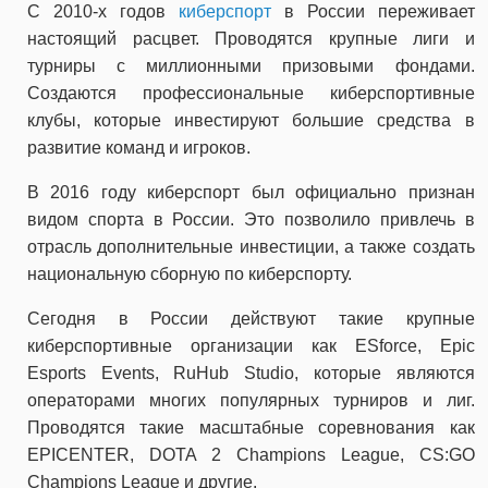
С 2010-х годов
киберспорт
в России переживает
настоящий расцвет. Проводятся крупные лиги и
турниры с миллионными призовыми фондами.
Создаются профессиональные киберспортивные
клубы, которые инвестируют большие средства в
развитие команд и игроков.
В 2016 году киберспорт был официально признан
видом спорта в России. Это позволило привлечь в
отрасль дополнительные инвестиции, а также создать
национальную сборную по киберспорту.
Сегодня в России действуют такие крупные
киберспортивные организации как ESforce, Epic
Esports Events, RuHub Studio, которые являются
операторами многих популярных турниров и лиг.
Проводятся такие масштабные соревнования как
EPICENTER, DOTA 2 Champions League, CS:GO
Champions League и другие.