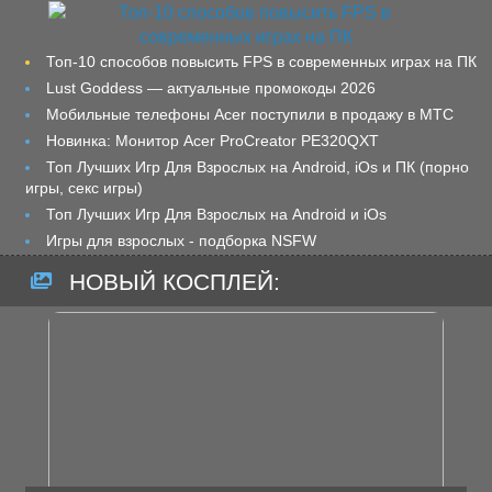
Топ-10 способов повысить FPS в современных играх на ПК
Lust Goddess — актуальные промокоды 2026
Мобильные телефоны Acer поступили в продажу в МТС
Новинка: Монитор Acer ProCreator PE320QXT
Топ Лучших Игр Для Взрослых на Android, iOs и ПК (порно
игры, секс игры)
Топ Лучших Игр Для Взрослых на Android и iOs
Игры для взрослых - подборка NSFW
НОВЫЙ КОСПЛЕЙ: