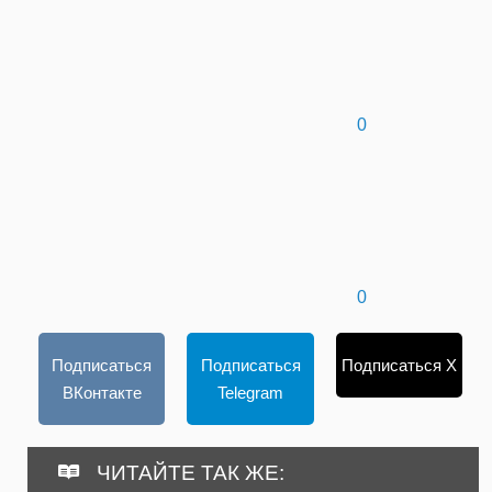
0
0
Подписаться
Подписаться
Подписаться X
ВКонтакте
Telegram
ЧИТАЙТЕ ТАК ЖЕ: