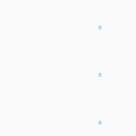
0
0
0