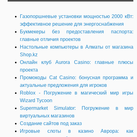
Газопоршневые установки мощностью 2000 кВт:
эффективное решение для энергоснабжения
Букмекеры без предоставления паспорта:
главные отличия проектов
Настольные компьютеры в Алматы от магазина
Shop.kz
Онлайн клуб Aurora Casino: главные плюсы
проекта
Промокоды Cat Casino: бонусная программа и
актуальные предложения для игроков
Roblox - Погружение в магический мир игры
Wizard Tycoon
Supermarket Simulator: Погружение в мир
виртуальных магазинов
Создание сайтов под заказ
Игровые слоты в казино Аврора: как