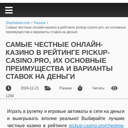
ZloyGamer.com
/
Разное
/
Самые честные онлайн-казино в рейтинге pickup-casino.pro, их основные
преимущества и варианты ставок на деньги
САМЫЕ ЧЕСТНЫЕ ОНЛАЙН-
КАЗИНО В РЕЙТИНГЕ PICKUP-
CASINO.PRO, ИХ ОСНОВНЫЕ
ПРЕИМУЩЕСТВА И ВАРИАНТЫ
СТАВОК НА ДЕНЬГИ
2024-12-21
Разное
Читать:
1294
Играть в рулетку и игровые автоматы в сети на деньги
и выигрывать вполне реально! Выбирайте лучшие
честные казино в рейтинге
pickup
-
casino
.
pro
/
chestnie
-