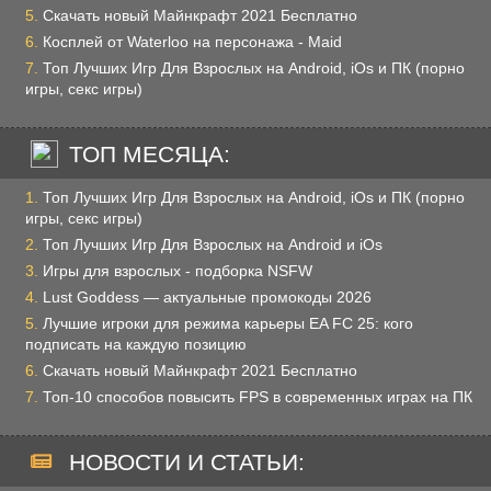
Скачать новый Майнкрафт 2021 Бесплатно
Косплей от Waterloo на персонажа - Maid
Топ Лучших Игр Для Взрослых на Android, iOs и ПК (порно
игры, секс игры)
ТОП МЕСЯЦА:
Топ Лучших Игр Для Взрослых на Android, iOs и ПК (порно
игры, секс игры)
Топ Лучших Игр Для Взрослых на Android и iOs
Игры для взрослых - подборка NSFW
Lust Goddess — актуальные промокоды 2026
Лучшие игроки для режима карьеры EA FC 25: кого
подписать на каждую позицию
Скачать новый Майнкрафт 2021 Бесплатно
Топ-10 способов повысить FPS в современных играх на ПК
НОВОСТИ И СТАТЬИ: