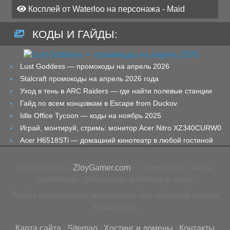
Косплей от Waterloo на персонажа - Maid
КОДЫ И ГАЙДЫ:
Lust Goddess — промокоды на апрель 2026
Stalcraft промокоды на апрель 2026 года
Уход в тень в ARC Raiders — где найти полевые станции
Гайд по всем концовкам в Escape from Duckov
Idle Office Tycoon — коды на ноябрь 2025
Играй, монтируй, стримь: монитор Acer Nitro XZ340CURW0
Acer H6518STi — домашний кинотеатр в любой гостиной
© 2018-2026. «
ZloyGamer.com
» - обзоры игр, гайды,
системные требования, рейтинги и топы.
Любое копирование материалов без обратной ссылки
запрещено.
Карта сайта
|
Sitemap
|
Хостинг и домены
|
Контакты