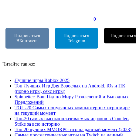
0
Подписаться
Подписаться
Подписатьс
ВКонтакте
Telegram
т
Читайте так же:
Лучшие игры Roblox 2025
Топ Лучших Игр Для Взрослых на Android, iOs и ПК
(порно игры, секс игры)
Spinbetter: Ваш Гид по Миру Развлечений и Выгодных
Предложений
ТОП-20 Самых популярных компьютерных игр в мире
на текущий момент
Топ-20 самых высокооплачиваемых игроков в Counter-
Strike за всю историю
Топ 20 лучших MMORPG игр на данный момент (2023)
Самые просматриваемые игры на Twitch на данный