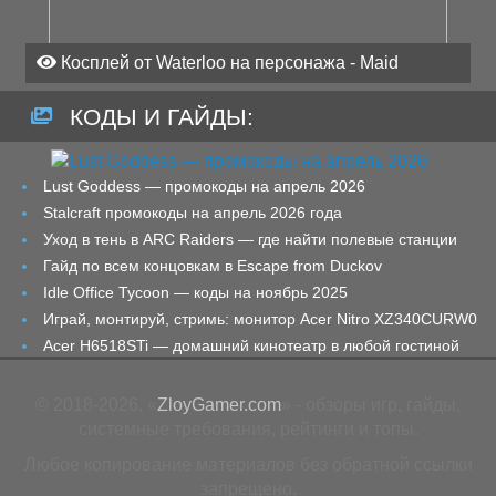
Косплей от Waterloo на персонажа - Maid
КОДЫ И ГАЙДЫ:
Lust Goddess — промокоды на апрель 2026
Stalcraft промокоды на апрель 2026 года
Уход в тень в ARC Raiders — где найти полевые станции
Гайд по всем концовкам в Escape from Duckov
Idle Office Tycoon — коды на ноябрь 2025
Играй, монтируй, стримь: монитор Acer Nitro XZ340CURW0
Acer H6518STi — домашний кинотеатр в любой гостиной
© 2018-2026. «
ZloyGamer.com
» - обзоры игр, гайды,
системные требования, рейтинги и топы.
Любое копирование материалов без обратной ссылки
запрещено.