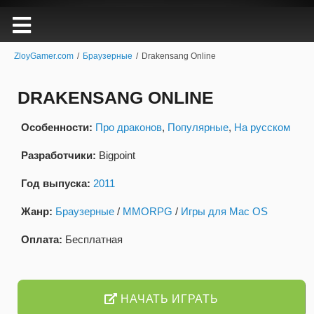
ZloyGamer.com
/
Браузерные
/
Drakensang Online
DRAKENSANG ONLINE
Особенности:
Про драконов
,
Популярные
,
На русском
Разработчики:
Bigpoint
Год выпуска:
2011
Жанр:
Браузерные
/
MMORPG
/
Игры для Mac OS
Оплата:
Бесплатная
НАЧАТЬ ИГРАТЬ