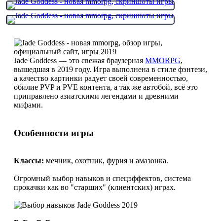
Jade Goddess — это свежая браузерная
MMORPG
,
вышедшая в 2019 году. Игра выполнена в стиле фэнтези,
а качество картинки радует своей современностью,
обилие PVP и PVE контента, а так же автобой, всё это
приправлено азиатскими легендами и древними
мифами.
Особенности игры
Классы:
мечник, охотник, фурия и амазонка.
Огромный выбор навыков и спецэффектов, система
прокачки как во "старших" (клиентских) играх.