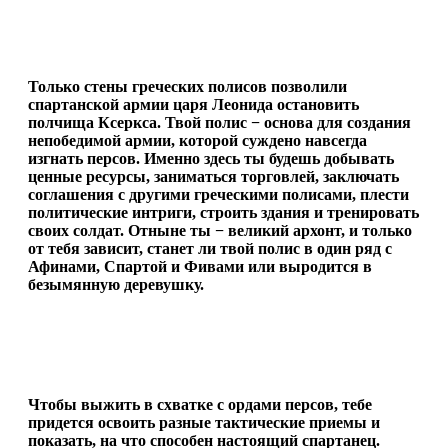
Только стены греческих полисов позволили
спартанской армии царя Леонида остановить
полчища Ксеркса. Твой полис − основа для создания
непобедимой армии, которой суждено навсегда
изгнать персов. Именно здесь ты будешь добывать
ценные ресурсы, заниматься торговлей, заключать
соглашения с другими греческими полисами, плести
политические интриги, строить здания и тренировать
своих солдат. Отныне ты − великий архонт, и только
от тебя зависит, станет ли твой полис в один ряд с
Афинами, Спартой и Фивами или выродится в
безымянную деревушку.
Чтобы выжить в схватке с ордами персов, тебе
придется освоить разные тактические приемы и
показать, на что способен настоящий спартанец.