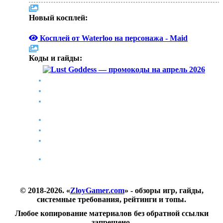
Новый косплей:
Косплей от Waterloo на персонажа - Maid
Коды и гайды:
Lust Goddess — промокоды на апрель 2026
Stalcraft промокоды на апрель 2026 года
Уход в тень в ARC Raiders — где найти полевые
станции
Гайд по всем концовкам в Escape from Duckov
Idle Office Tycoon — коды на ноябрь 2025
Играй, монтируй, стримь: монитор Acer Nitro
XZ340CURW0
Acer H6518STi — домашний кинотеатр в любой
гостиной
© 2018-2026. «
ZloyGamer.com
» - обзоры игр, гайды,
системные требования, рейтинги и топы.
Любое копирование материалов без обратной ссылки
запрещено.