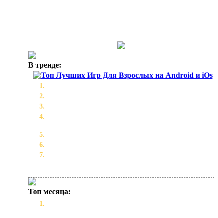
В тренде:
Топ Лучших Игр Для Взрослых на Android и iOs
Игры для взрослых - подборка NSFW
Lust Goddess — актуальные промокоды 2026
Лучшие игроки для режима карьеры EA FC 25: кого
подписать на каждую позицию
Скачать новый Майнкрафт 2021 Бесплатно
Косплей от Waterloo на персонажа - Maid
Топ Лучших Игр Для Взрослых на Android, iOs и ПК
(порно игры, секс игры)
Топ месяца:
Топ Лучших Игр Для Взрослых на Android, iOs и ПК
(порно игры, секс игры)