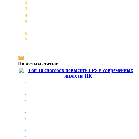
Топ Лучших Игр Для Взрослых на Android и iOs
Игры для взрослых - подборка NSFW
Lust Goddess — актуальные промокоды 2026
Лучшие игроки для режима карьеры EA FC 25: кого
подписать на каждую позицию
Скачать новый Майнкрафт 2021 Бесплатно
Топ-10 способов повысить FPS в современных играх
на ПК
Новости и статьи:
Топ-10 способов повысить FPS в современных играх
на ПК
Lust Goddess — актуальные промокоды 2026
Мобильные телефоны Acer поступили в продажу в
МТС
Новинка: Монитор Acer ProCreator PE320QXT
Топ Лучших Игр Для Взрослых на Android, iOs и ПК
(порно игры, секс игры)
Топ Лучших Игр Для Взрослых на Android и iOs
Игры для взрослых - подборка NSFW