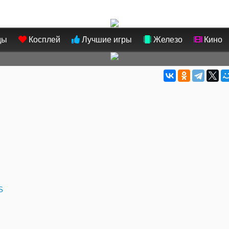
ды
Косплей
Лучшие игры
Железо
Кино
S