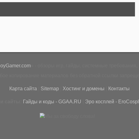
loyGamer.com
» - обзоры игр, гайды, системные требования, 
бое копирование материалов без обратной ссылки запреще
Карта сайта
|
Sitemap
|
Хостинг и домены
|
Контакты
и сайты:
Гайды и коды - GGAA.RU
|
Эро косплей - EroCospl