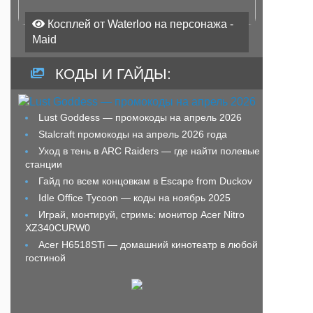
Косплей от Waterloo на персонажа -
Maid
КОДЫ И ГАЙДЫ:
Lust Goddess — промокоды на апрель 2026
Stalcraft промокоды на апрель 2026 года
Уход в тень в ARC Raiders — где найти полевые
станции
Гайд по всем концовкам в Escape from Duckov
Idle Office Tycoon — коды на ноябрь 2025
Играй, монтируй, стримь: монитор Acer Nitro
XZ340CURW0
Acer H6518STi — домашний кинотеатр в любой
гостиной