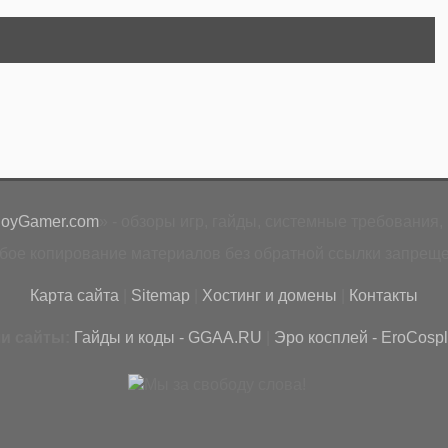
loyGamer.com
» - обзоры игр, гайды, системные требования, 
бое копирование материалов без обратной ссылки запреще
Карта сайта
|
Sitemap
|
Хостинг и домены
|
Контакты
и сайты:
Гайды и коды - GGAA.RU
|
Эро косплей - EroCospl