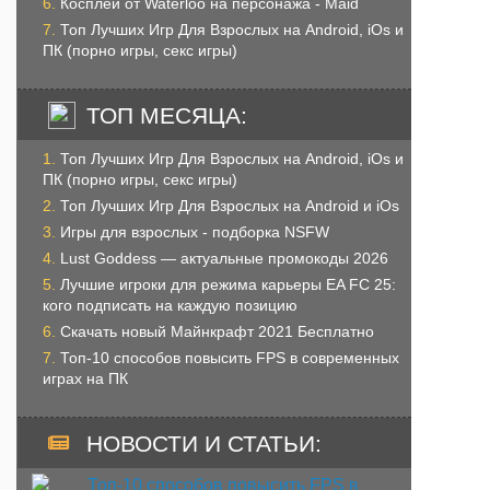
Косплей от Waterloo на персонажа - Maid
Топ Лучших Игр Для Взрослых на Android, iOs и
ПК (порно игры, секс игры)
ТОП МЕСЯЦА:
Топ Лучших Игр Для Взрослых на Android, iOs и
ПК (порно игры, секс игры)
Топ Лучших Игр Для Взрослых на Android и iOs
Игры для взрослых - подборка NSFW
Lust Goddess — актуальные промокоды 2026
Лучшие игроки для режима карьеры EA FC 25:
кого подписать на каждую позицию
Скачать новый Майнкрафт 2021 Бесплатно
Топ-10 способов повысить FPS в современных
играх на ПК
НОВОСТИ И СТАТЬИ: