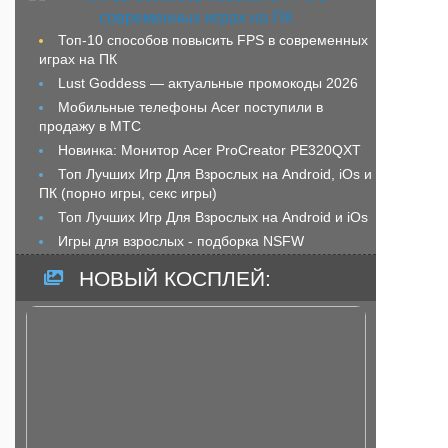
Топ-10 способов повысить FPS в современных
играх на ПК
Lust Goddess — актуальные промокоды 2026
Мобильные телефоны Acer поступили в
продажу в МТС
Новинка: Монитор Acer ProCreator PE320QXT
Топ Лучших Игр Для Взрослых на Android, iOs и
ПК (порно игры, секс игры)
Топ Лучших Игр Для Взрослых на Android и iOs
Игры для взрослых - подборка NSFW
НОВЫЙ КОСПЛЕЙ: