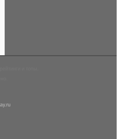
рейтинги и топы.
но.
ay.ru