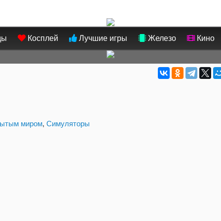
ды
Косплей
Лучшие игры
Железо
Кино
рытым миром
,
Симуляторы