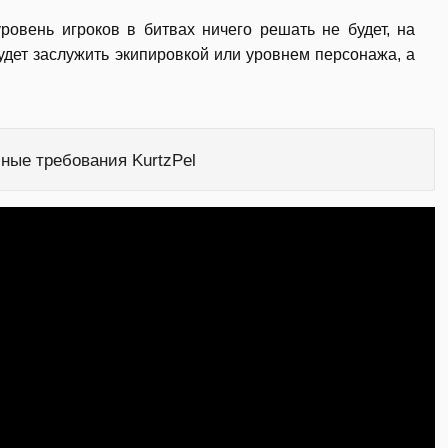
ровень игроков в битвах ничего решать не будет, на
удет заслужить экипировкой или уровнем персонажа, а
ные требования KurtzPel