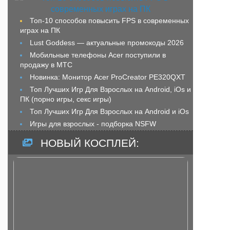
Топ-10 способов повысить FPS в современных
играх на ПК
Lust Goddess — актуальные промокоды 2026
Мобильные телефоны Acer поступили в
продажу в МТС
Новинка: Монитор Acer ProCreator PE320QXT
Топ Лучших Игр Для Взрослых на Android, iOs и
ПК (порно игры, секс игры)
Топ Лучших Игр Для Взрослых на Android и iOs
Игры для взрослых - подборка NSFW
НОВЫЙ КОСПЛЕЙ: