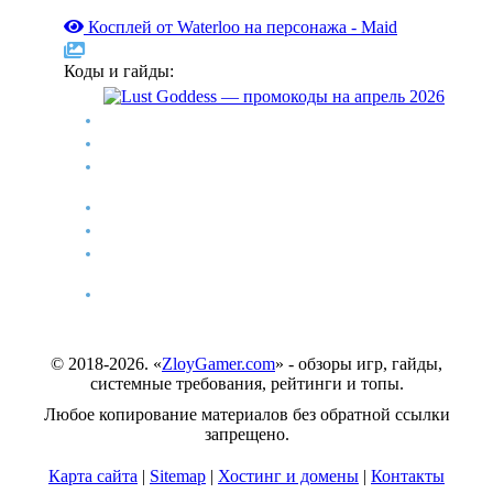
Косплей от Waterloo на персонажа - Maid
Коды и гайды:
Lust Goddess — промокоды на апрель 2026
Stalcraft промокоды на апрель 2026 года
Уход в тень в ARC Raiders — где найти полевые
станции
Гайд по всем концовкам в Escape from Duckov
Idle Office Tycoon — коды на ноябрь 2025
Играй, монтируй, стримь: монитор Acer Nitro
XZ340CURW0
Acer H6518STi — домашний кинотеатр в любой
гостиной
© 2018-2026. «
ZloyGamer.com
» - обзоры игр, гайды,
системные требования, рейтинги и топы.
Любое копирование материалов без обратной ссылки
запрещено.
Карта сайта
|
Sitemap
|
Хостинг и домены
|
Контакты