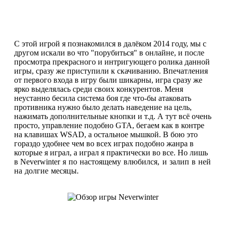
С этой игрой я познакомился в далёком 2014 году, мы с
другом искали во что "порубиться" в онлайне, и после
просмотра прекрасного и интригующего ролика данной
игры, сразу же приступили к скачиванию. Впечатления
от первого входа в игру были шикарны, игра сразу же
ярко выделялась среди своих конкурентов. Меня
неустанно бесила система боя где что-бы атаковать
противника нужно было делать наведение на цель,
нажимать дополнительные кнопки и т.д. А тут всё очень
просто, управление подобно GTA, бегаем как в контре
на клавишах WSAD, а остальное мышкой. В бою это
гораздо удобнее чем во всех играх подобно жанра в
которые я играл, а играл я практически во все. Но лишь
в
Neverwinter я по настоящему влюбился, и залип в ней
на долгие месяцы.