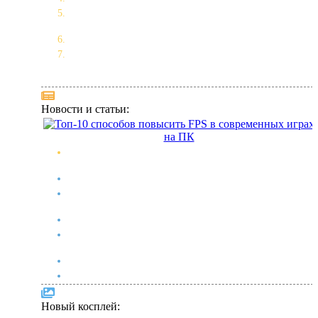
Лучшие игроки для режима карьеры EA FC 25: кого
подписать на каждую позицию
Скачать новый Майнкрафт 2021 Бесплатно
Топ-10 способов повысить FPS в современных играх на
ПК
Новости и статьи:
Топ-10 способов повысить FPS в современных играх на
ПК
Lust Goddess — актуальные промокоды 2026
Мобильные телефоны Acer поступили в продажу в
МТС
Новинка: Монитор Acer ProCreator PE320QXT
Топ Лучших Игр Для Взрослых на Android, iOs и ПК
(порно игры, секс игры)
Топ Лучших Игр Для Взрослых на Android и iOs
Игры для взрослых - подборка NSFW
Новый косплей: