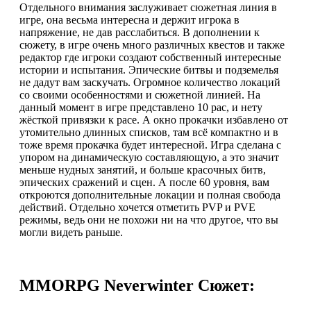
Отдельного внимания заслуживает сюжетная линия в
игре, она весьма интересна и держит игрока в
напряжение, не дав расслабиться. В дополнении к
сюжету, в игре очень много различных квестов и также
редактор где игроки создают собственный интересные
истории и испытания. Эпические битвы и подземелья
не дадут вам заскучать. Огромное количество локаций
со своими особенностями и сюжетной линией. На
данный момент в игре представлено 10 рас, и нету
жёсткой привязки к расе. А окно прокачки избавлено от
утомительно длинных списков, там всё компактно и в
тоже время прокачка будет интересной. Игра сделана с
упором на динамическую составляющую, а это значит
меньше нудных занятий, и больше красочных битв,
эпических сражений и сцен. А после 60 уровня, вам
откроются дополнительные локации и полная свобода
действий. Отдельно хочется отметить PVP и PVE
режимы, ведь они не похожи ни на что другое, что вы
могли видеть раньше.
MMORPG Neverwinter Сюжет: