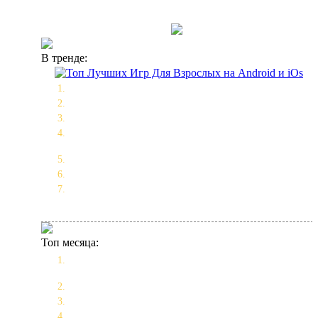
В тренде:
Топ Лучших Игр Для Взрослых на Android и iOs
Игры для взрослых - подборка NSFW
Lust Goddess — актуальные промокоды 2026
Лучшие игроки для режима карьеры EA FC 25: кого
подписать на каждую позицию
Скачать новый Майнкрафт 2021 Бесплатно
Косплей от Waterloo на персонажа - Maid
Топ Лучших Игр Для Взрослых на Android, iOs и ПК
(порно игры, секс игры)
Топ месяца:
Топ Лучших Игр Для Взрослых на Android, iOs и ПК
(порно игры, секс игры)
Топ Лучших Игр Для Взрослых на Android и iOs
Игры для взрослых - подборка NSFW
Lust Goddess — актуальные промокоды 2026