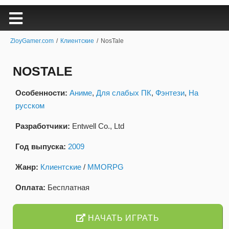
ZloyGamer.com
/
Клиентские
/
NosTale
NOSTALE
Особенности:
Аниме
,
Для слабых ПК
,
Фэнтези
,
На
русском
Разработчики:
Entwell Co., Ltd
Год выпуска:
2009
Жанр:
Клиентские
/
MMORPG
Оплата:
Бесплатная
НАЧАТЬ ИГРАТЬ