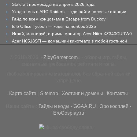
Stalcraft промокоды на апрель 2026 года
Уход в тень в ARC Raiders — где найти полевые станции
Гайд по всем концовкам в Escape from Duckov
Idle Office Tycoon — коды на ноябрь 2025
Играй, монтируй, стримь: монитор Acer Nitro XZ340CURW0
Acer H6518STi — домашний кинотеатр в любой гостиной
© 2018-2026. «
ZloyGamer.com
» - обзоры игр, гайды,
системные требования, рейтинги и топы.
Любое копирование материалов без обратной ссылки
запрещено.
Карта сайта
|
Sitemap
|
Хостинг и домены
|
Контакты
Наши сайты:
Гайды и коды - GGAA.RU
|
Эро косплей -
EroCosplay.ru