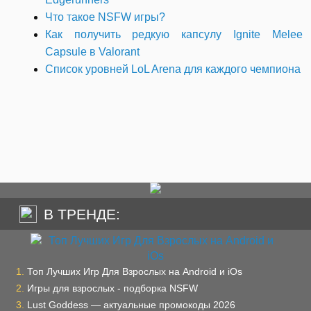
Что такое NSFW игры?
Как получить редкую капсулу Ignite Melee
Capsule в Valorant
Список уровней LoL Arena для каждого чемпиона
В ТРЕНДЕ:
Топ Лучших Игр Для Взрослых на Android и iOs
Игры для взрослых - подборка NSFW
Lust Goddess — актуальные промокоды 2026