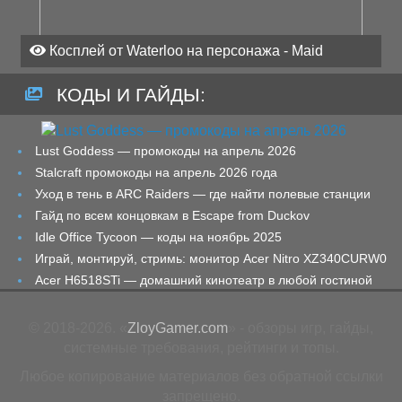
Косплей от Waterloo на персонажа - Maid
КОДЫ И ГАЙДЫ:
Lust Goddess — промокоды на апрель 2026
Stalcraft промокоды на апрель 2026 года
Уход в тень в ARC Raiders — где найти полевые станции
Гайд по всем концовкам в Escape from Duckov
Idle Office Tycoon — коды на ноябрь 2025
Играй, монтируй, стримь: монитор Acer Nitro XZ340CURW0
Acer H6518STi — домашний кинотеатр в любой гостиной
© 2018-2026. «
ZloyGamer.com
» - обзоры игр, гайды,
системные требования, рейтинги и топы.
Любое копирование материалов без обратной ссылки
запрещено.