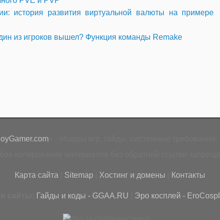
чного PVE и PVP
ии: история развития виртуальной валюты на примере
и один из игроков вышел? Функция команды Remake
loyGamer.com
» - обзоры игр, гайды, системные требования, 
бое копирование материалов без обратной ссылки запреще
Карта сайта
|
Sitemap
|
Хостинг и домены
|
Контакты
и сайты:
Гайды и коды - GGAA.RU
|
Эро косплей - EroCospl