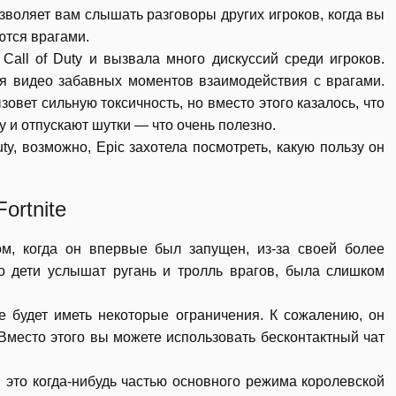
зволяет вам слышать разговоры других игроков, когда вы
ются врагами.
all of Duty и вызвала много дискуссий среди игроков.
уя видео забавных моментов взаимодействия с врагами.
овет сильную токсичность, но вместо этого казалось, что
 и отпускают шутки — что очень полезно.
uty, возможно, Epic захотела посмотреть, какую пользу он
ortnite
ом, когда он впервые был запущен, из-за своей более
то дети услышат ругань и тролль врагов, была слишком
te будет иметь некоторые ограничения. К сожалению, он
 Вместо этого вы можете использовать бесконтактный чат
и это когда-нибудь частью основного режима королевской