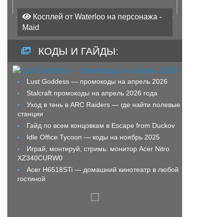
Косплей от Waterloo на персонажа -
Maid
КОДЫ И ГАЙДЫ:
Lust Goddess — промокоды на апрель 2026
Stalcraft промокоды на апрель 2026 года
Уход в тень в ARC Raiders — где найти полевые
станции
Гайд по всем концовкам в Escape from Duckov
Idle Office Tycoon — коды на ноябрь 2025
Играй, монтируй, стримь: монитор Acer Nitro
XZ340CURW0
Acer H6518STi — домашний кинотеатр в любой
гостиной