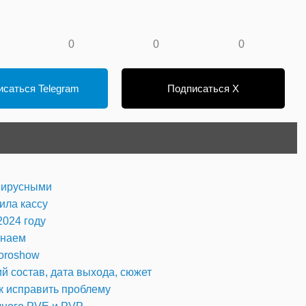
0
0
0
саться Telegram
Подписаться X
 вирусными
ила кассу
2024 году
знаем
oroshow
й состав, дата выхода, сюжет
ак исправить проблему