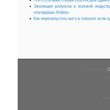
ТОП-3 Лучшие сборки Lost Ark для одино
Эволюция робуксов в игровой индустр
платформы Roblox
Как перезапустить матч в Valorant, есл
© 2018-2026. «
Z
Лю
Наш