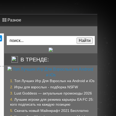
Разное
В ТРЕНДЕ:
Топ Лучших Игр Для Взрослых на Android и iOs
Игры для взрослых - подборка NSFW
Lust Goddess — актуальные промокоды 2026
Лучшие игроки для режима карьеры EA FC 25:
кого подписать на каждую позицию
Скачать новый Майнкрафт 2021 Бесплатно