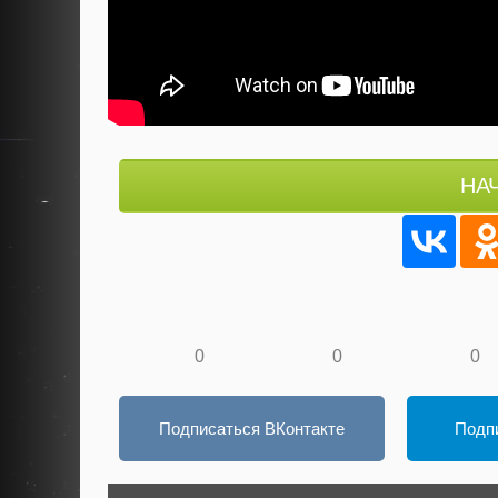
НА
0
0
0
Подписаться ВКонтакте
Подпи