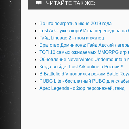
ЧИТАЙТЕ ТАК ЖЕ:
Во что поиграть в июне 2019 года
Lost Ark - уже скоро! Игра переведена н
Гайд Lineage 2 - гном и кузнец
Братство Доминиона: Гайд Адский лагер
ТОП 10 самых ожидаемых MMORPG игр в 
Обновление Neverwinter: Undermountain 
Когда выйдет Lost Ark online в России?!
В Battlefield V появился режим Battle Roy
PUBG Lite - бесплатный PUBG для слаб
Apex Legends - обзор персонажей, гайд