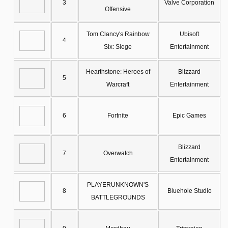
3
Valve Corporation
Offensive
Tom Clancy's Rainbow
Ubisoft
4
Six: Siege
Entertainment
Hearthstone: Heroes of
Blizzard
5
Warcraft
Entertainment
6
Fortnite
Epic Games
Blizzard
7
Overwatch
Entertainment
PLAYERUNKNOWN'S
8
Bluehole Studio
BATTLEGROUNDS