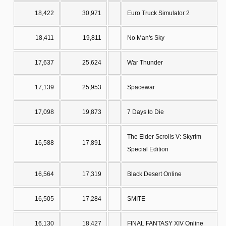
18,422
30,971
Euro Truck Simulator 2
18,411
19,811
No Man's Sky
17,637
25,624
War Thunder
17,139
25,953
Spacewar
17,098
19,873
7 Days to Die
The Elder Scrolls V: Skyrim
16,588
17,891
Special Edition
16,564
17,319
Black Desert Online
16,505
17,284
SMITE
16,130
18,427
FINAL FANTASY XIV Online