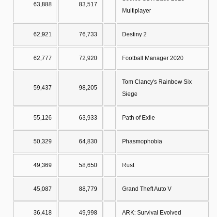
63,888
83,517
Multiplayer
62,921
76,733
Destiny 2
62,777
72,920
Football Manager 2020
Tom Clancy's Rainbow Six
59,437
98,205
Siege
55,126
63,933
Path of Exile
50,329
64,830
Phasmophobia
49,369
58,650
Rust
45,087
88,779
Grand Theft Auto V
36,418
49,998
ARK: Survival Evolved