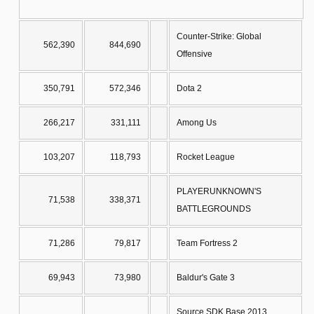
Counter-Strike: Global
562,390
844,690
Offensive
350,791
572,346
Dota 2
266,217
331,111
Among Us
103,207
118,793
Rocket League
PLAYERUNKNOWN'S
71,538
338,371
BATTLEGROUNDS
71,286
79,817
Team Fortress 2
69,943
73,980
Baldur's Gate 3
Source SDK Base 2013