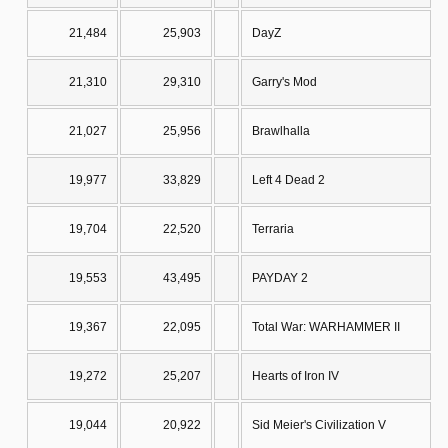
21,484
25,903
DayZ
21,310
29,310
Garry's Mod
21,027
25,956
Brawlhalla
19,977
33,829
Left 4 Dead 2
19,704
22,520
Terraria
19,553
43,495
PAYDAY 2
19,367
22,095
Total War: WARHAMMER II
19,272
25,207
Hearts of Iron IV
19,044
20,922
Sid Meier's Civilization V