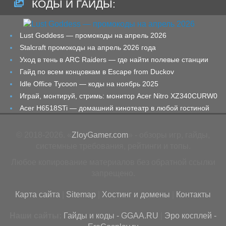
КОДЫ И ГАЙДЫ:
Lust Goddess — промокоды на апрель 2026
Stalcraft промокоды на апрель 2026 года
Уход в тень в ARC Raiders — где найти полевые станции
Гайд по всем концовкам в Escape from Duckov
Idle Office Tycoon — коды на ноябрь 2025
Играй, монтируй, стримь: монитор Acer Nitro XZ340CURW0
Acer H6518STi — домашний кинотеатр в любой гостиной
© 2018-2026. «
ZloyGamer.com
» - обзоры игр, гайды,
системные требования, рейтинги и топы.
Любое копирование материалов без обратной ссылки
запрещено.
Карта сайта
|
Sitemap
|
Хостинг и домены
|
Контакты
Наши сайты:
Гайды и коды - GGAA.RU
|
Эро косплей -