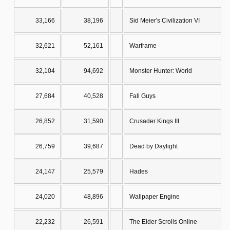
33,166
38,196
Sid Meier's Civilization VI
32,621
52,161
Warframe
32,104
94,692
Monster Hunter: World
27,684
40,528
Fall Guys
26,852
31,590
Crusader Kings III
26,759
39,687
Dead by Daylight
24,147
25,579
Hades
24,020
48,896
Wallpaper Engine
22,232
26,591
The Elder Scrolls Online