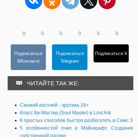
0
0
0
0
0
0
Подписаться
Подписаться
Подписаться X
ВКонтакте
Telegram
ЧИТАЙТЕ ТАК ЖЕ:
Свежий косплей - эротика 18+
Класс Ки-Мастер (Soul Master) в Lost Ark
6 простых способов быстро разбогатеть в Симс 3
5 особенностей пчел в Майнкрафт. Cоздание
собственной пасеки