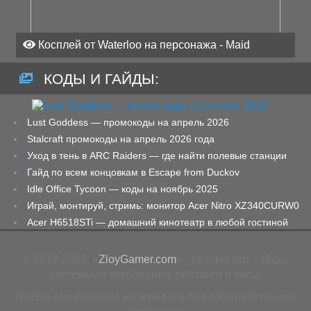
Косплей от Waterloo на персонажа - Maid
КОДЫ И ГАЙДЫ:
Lust Goddess — промокоды на апрель 2026
Stalcraft промокоды на апрель 2026 года
Уход в тень в ARC Raiders — где найти полевые станции
Гайд по всем концовкам в Escape from Duckov
Idle Office Tycoon — коды на ноябрь 2025
Играй, монтируй, стримь: монитор Acer Nitro XZ340CURW0
Acer H6518STi — домашний кинотеатр в любой гостиной
© 2018-2026. «
ZloyGamer.com
» - обзоры игр, гайды,
системные требования, рейтинги и топы.
Любое копирование материалов без обратной ссылки