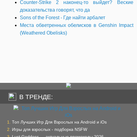
Counter-Strike 2 наконец-то выйдет? Веские
доказательства говорят, что да
Sons of the Forest - Где найти арбалет
Места обветренных обелисков в Genshin Impact
(Weathered Obelisks)
В ТРЕНДЕ:
Топ Лучших Игр Для Взрослых на Android и iOs
Игры для взрослых - подборка NSFW
Lust Goddess — актуальные промокоды 2026