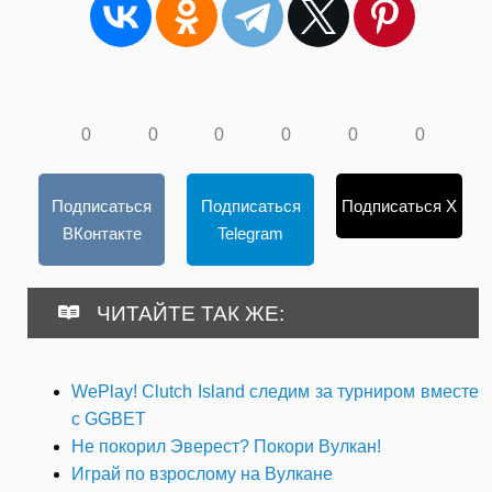
0
0
0
0
0
0
Подписаться
Подписаться
Подписаться X
ВКонтакте
Telegram
ЧИТАЙТЕ ТАК ЖЕ:
WePlay! Clutch Island следим за турниром вместе
с GGBET
Не покорил Эверест? Покори Вулкан!
Играй по взрослому на Вулкане