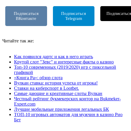
Подписаться
Подписаться
Подписатьс
ВКонтакте
Telegram
т
Читайте так же:
Как появился дартс и как в него играть
Крутой слот "Зевс" и интересные факты о казино
Топ-10 современных (2019/2020) игр с пиксельной
графикой
«Книга Ра»: обзор слота
Вулкан ставка: история успеха от игрока!
Ставки на киберспорт в Lootbet.
Самые дающие и креативные слоты Вулкан
Честный рейтинг букмекерских контор на Bukmeker-
Expert.com
Лучшие мобильные приложения легальных БК
ТОП-10 игровых автоматов для мужчин в казино Рио
Бет