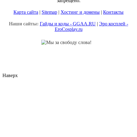
запрещено.
Карта сайта
|
Sitemap
|
Хостинг и домены
|
Контакты
Наши сайты:
Гайды и коды - GGAA.RU
|
Эро косплей -
EroCosplay.ru
Наверх