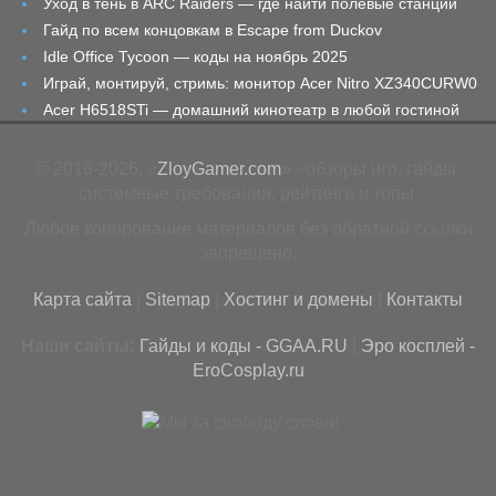
Уход в тень в ARC Raiders — где найти полевые станции
Гайд по всем концовкам в Escape from Duckov
Idle Office Tycoon — коды на ноябрь 2025
Играй, монтируй, стримь: монитор Acer Nitro XZ340CURW0
Acer H6518STi — домашний кинотеатр в любой гостиной
© 2018-2026. «
ZloyGamer.com
» - обзоры игр, гайды,
системные требования, рейтинги и топы.
Любое копирование материалов без обратной ссылки
запрещено.
Карта сайта
|
Sitemap
|
Хостинг и домены
|
Контакты
Наши сайты:
Гайды и коды - GGAA.RU
|
Эро косплей -
EroCosplay.ru