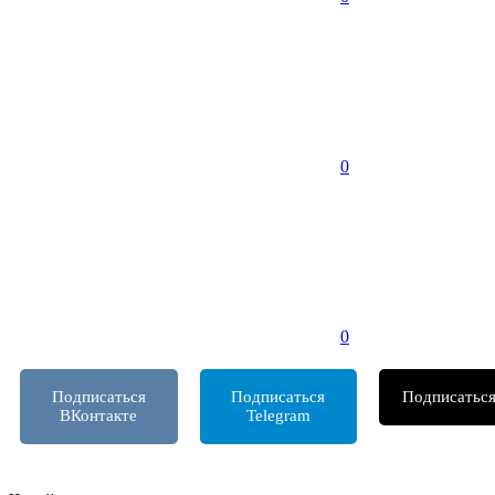
0
0
Подписаться
Подписаться
Подписатьс
ВКонтакте
Telegram
т