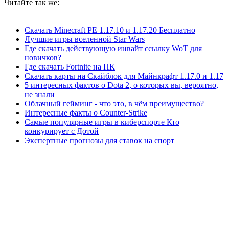
Читайте так же:
Скачать Minecraft PE 1.17.10 и 1.17.20 Бесплатно
Лучшие игры вселенной Star Wars
Где скачать действующую инвайт ссылку WoT для
новичков?
Где скачать Fortnite на ПК
Скачать карты на Скайблок для Майнкрафт 1.17.0 и 1.17
5 интересных фактов о Dota 2, о которых вы, вероятно,
не знали
Облачный гейминг - что это, в чём преимущество?
Интересные факты о Counter-Strike
Самые популярные игры в киберспорте Кто
конкурирует с Дотой
Экспертные прогнозы для ставок на спорт