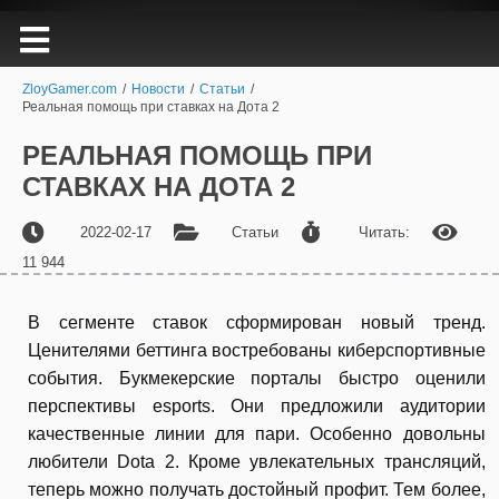
ZloyGamer.com
/
Новости
/
Статьи
/
Реальная помощь при ставках на Дота 2
РЕАЛЬНАЯ ПОМОЩЬ ПРИ
СТАВКАХ НА ДОТА 2
2022-02-17
Статьи
Читать:
11 944
В сегменте ставок сформирован новый тренд.
Ценителями беттинга востребованы киберспортивные
события. Букмекерские порталы быстро оценили
перспективы esports. Они предложили аудитории
качественные линии для пари. Особенно довольны
любители Dota 2. Кроме увлекательных трансляций,
теперь можно получать достойный профит. Тем более,