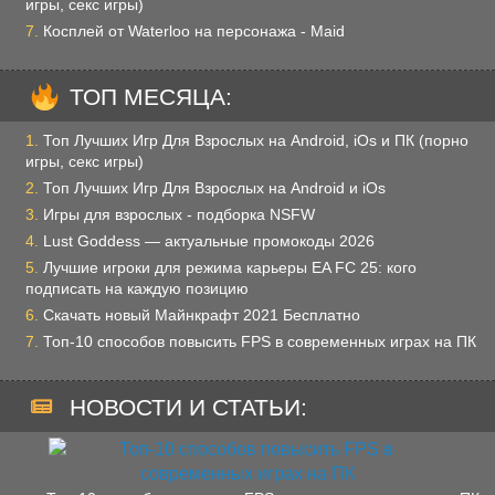
игры, секс игры)
Косплей от Waterloo на персонажа - Maid
ТОП МЕСЯЦА:
Топ Лучших Игр Для Взрослых на Android, iOs и ПК (порно
игры, секс игры)
Топ Лучших Игр Для Взрослых на Android и iOs
Игры для взрослых - подборка NSFW
Lust Goddess — актуальные промокоды 2026
Лучшие игроки для режима карьеры EA FC 25: кого
подписать на каждую позицию
Скачать новый Майнкрафт 2021 Бесплатно
Топ-10 способов повысить FPS в современных играх на ПК
НОВОСТИ И СТАТЬИ: