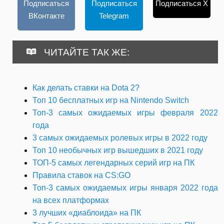
Подписаться
Подписаться
Подписаться X
ВКонтакте
Telegram
ЧИТАЙТЕ ТАК ЖЕ:
Как делать ставки на Dota 2?
Топ 10 бесплатных игр на Nintendo Switch
Топ-3 самых ожидаемых игры февраля 2022
года
3 самых ожидаемых ролевых игры в 2022 году
Топ 10 необычных игр вышедших в 2021 году
ТОП-5 самых легендарных серий игр на ПК
Правила ставок на CS:GO
Топ-3 самых ожидаемых игры января 2022 года
на всех платформах
3 лучших «диаблоида» на ПК