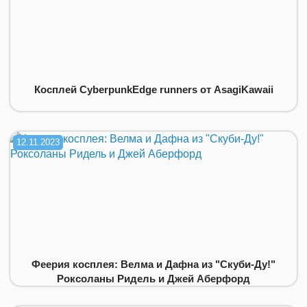
Косплей CyberpunkEdge runners от AsagiKawaii
12.11.2023
Феерия косплея: Велма и Дафна из "Скуби-Ду!"
Роксоланы Ридель и Джей Аберфорд