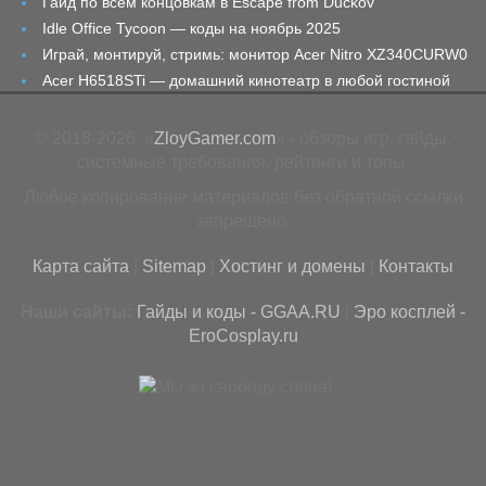
Гайд по всем концовкам в Escape from Duckov
Idle Office Tycoon — коды на ноябрь 2025
Играй, монтируй, стримь: монитор Acer Nitro XZ340CURW0
Acer H6518STi — домашний кинотеатр в любой гостиной
© 2018-2026. «
ZloyGamer.com
» - обзоры игр, гайды,
системные требования, рейтинги и топы.
Любое копирование материалов без обратной ссылки
запрещено.
Карта сайта
|
Sitemap
|
Хостинг и домены
|
Контакты
Наши сайты:
Гайды и коды - GGAA.RU
|
Эро косплей -
EroCosplay.ru