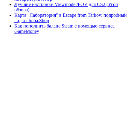
Лучшие настройки Viewmodel/FOV для CS2 (Угол
обзора)
Карта "Лаборатория" в Escape from Tarkov: подробный
гид от Imba.Shop
Как пополнить баланс Steam с помощью сервиса
GameMoney