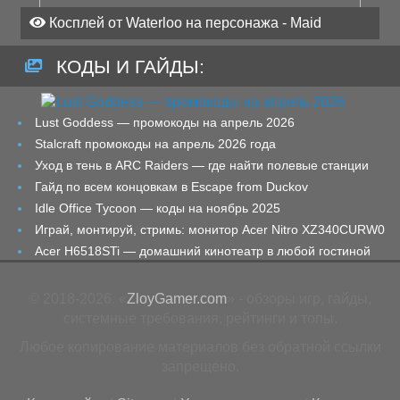
Косплей от Waterloo на персонажа - Maid
КОДЫ И ГАЙДЫ:
Lust Goddess — промокоды на апрель 2026
Stalcraft промокоды на апрель 2026 года
Уход в тень в ARC Raiders — где найти полевые станции
Гайд по всем концовкам в Escape from Duckov
Idle Office Tycoon — коды на ноябрь 2025
Играй, монтируй, стримь: монитор Acer Nitro XZ340CURW0
Acer H6518STi — домашний кинотеатр в любой гостиной
© 2018-2026. «
ZloyGamer.com
» - обзоры игр, гайды,
системные требования, рейтинги и топы.
Любое копирование материалов без обратной ссылки
запрещено.