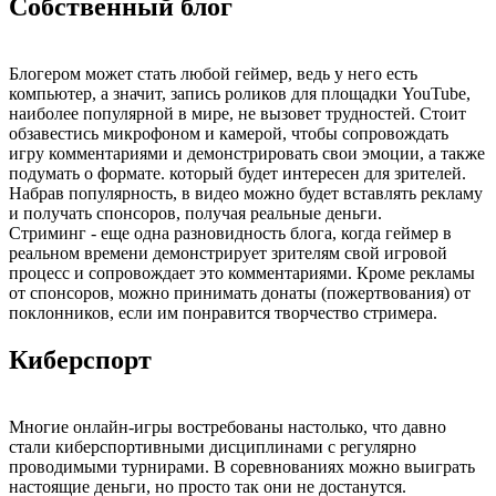
Собственный блог
Блогером может стать любой геймер, ведь у него есть
компьютер, а значит, запись роликов для площадки YouTube,
наиболее популярной в мире, не вызовет трудностей. Стоит
обзавестись микрофоном и камерой, чтобы сопровождать
игру комментариями и демонстрировать свои эмоции, а также
подумать о формате. который будет интересен для зрителей.
Набрав популярность, в видео можно будет вставлять рекламу
и получать спонсоров, получая реальные деньги.
Стриминг - еще одна разновидность блога, когда геймер в
реальном времени демонстрирует зрителям свой игровой
процесс и сопровождает это комментариями. Кроме рекламы
от спонсоров, можно принимать донаты (пожертвования) от
поклонников, если им понравится творчество стримера.
Киберспорт
Многие онлайн-игры востребованы настолько, что давно
стали киберспортивными дисциплинами с регулярно
проводимыми турнирами. В соревнованиях можно выиграть
настоящие деньги, но просто так они не достанутся.