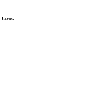
Наверх