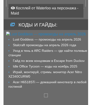
Косплей от Waterloo на персонажа -
Maid
КОДЫ И ГАЙДЫ:
Lust Goddess — промокоды на апрель 2026
Stalcraft промокоды на апрель 2026 года
Уход в тень в ARC Raiders — где найти полевые
станции
Гайд по всем концовкам в Escape from Duckov
Idle Office Tycoon — коды на ноябрь 2025
Играй, монтируй, стримь: монитор Acer Nitro
XZ340CURW0
Acer H6518STi — домашний кинотеатр в любой
гостиной