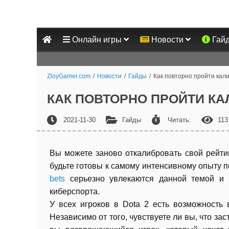
Онлайн игры
Новости
Гай
ZloyGamer.com
/
Новости
/
Гайды
/
Как повторно пройти кал
КАК ПОВТОРНО ПРОЙТИ КА
2021-11-30
Гайды
Читать:
113
Вы можете заново откалибровать свой рейти
будьте готовы к самому интенсивному опыту 
bets
серьезно увлекаются данной темой и 
киберспорта.
У всех игроков в Dota 2 есть возможность 
Независимо от того, чувствуете ли вы, что зас