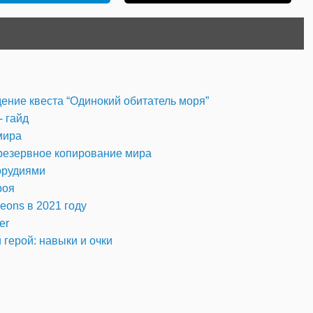
дение квеста “Одинокий обитатель моря”
- гайд
мира
 резервное копирование мира
орудиями
роя
eons в 2021 году
er
й герой: навыки и очки