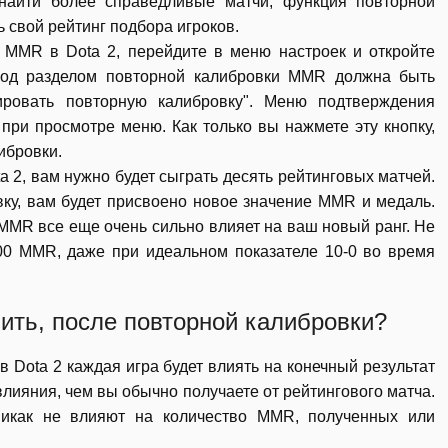
найти более справедливые матчи, функция повторной
 свой рейтинг подбора игроков.
 MMR в Dota 2, перейдите в меню настроек и откройте
 Под разделом повторной калибровки MMR должна быть
ировать повторную калибровку". Меню подтверждения
 при просмотре меню. Как только вы нажмете эту кнопку,
ибровки.
 2, вам нужно будет сыграть десять рейтинговых матчей.
вку, вам будет присвоено новое значение MMR и медаль.
MMR все еще очень сильно влияет на ваш новый ранг. Не
00 MMR, даже при идеальном показателе 10-0 во время
ть, после повторной калибровки?
 Dota 2 каждая игра будет влиять на конечный результат
лияния, чем вы обычно получаете от рейтингового матча.
никак не влияют на количество MMR, полученных или