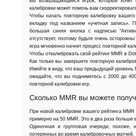
вы возвращающийся игрок, который хочет 
калибровки может помочь вам скорректировать
Чтобы начать повторную калибровку вашего
вкладку под названием «учетная запись».
большая синяя кнопка с надписью “Актив
отсутствует, поэтому будьте очень осторожны
игра мгновенно начнет процесс повторной кал
Чтобы откалибровать свой рейтинг MMR в Dota
Как только вы завершите повторную калибро
Имейте в виду, что ваш предыдущий уровень 
ожидайте, что вы подниметесь с 2000 до 40
повторной калибровки игр.
Сколько MMR вы можете получи
При новой калибровке вашего рейтинга MMR в
примерно на 50 MMR. Это в два раза больше в
Одиночная и групповая очереди, похоже, 
потерянных во время калибровочных матчей.