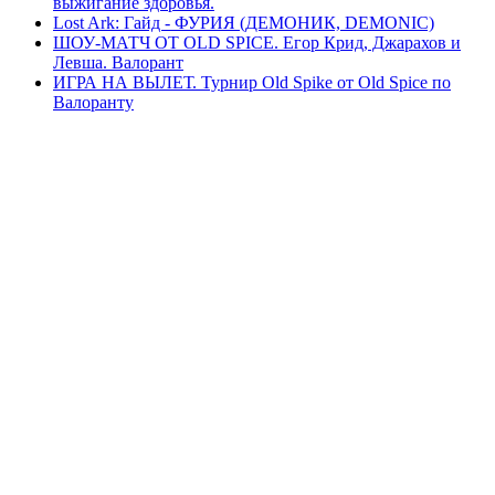
выжигание здоровья.
Lost Ark: Гайд - ФУРИЯ (ДЕМОНИК, DEMONIC)
ШОУ-МАТЧ ОТ OLD SPICE. Егор Крид, Джарахов и
Левша. Валорант
ИГРА НА ВЫЛЕТ. Турнир Old Spike от Old Spice по
Валоранту