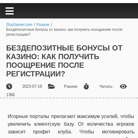
ZloyGamer.com
/
Разное
/
Бездепозитные бонусы от казино: как получить поощрение после
регистрации?
БЕЗДЕПОЗИТНЫЕ БОНУСЫ ОТ
КАЗИНО: КАК ПОЛУЧИТЬ
ПООЩРЕНИЕ ПОСЛЕ
РЕГИСТРАЦИИ?
2023-07-19
Разное
Читать:
1366
Игорные порталы прилагают максимум усилий, чтобы
увеличить клиентскую базу. От количества игроков
зависит профит клуба. Чтобы мотивировать