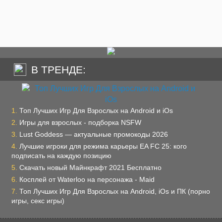
В ТРЕНДЕ:
Топ Лучших Игр Для Взрослых на Android и iOs
Игры для взрослых - подборка NSFW
Lust Goddess — актуальные промокоды 2026
Лучшие игроки для режима карьеры EA FC 25: кого
подписать на каждую позицию
Скачать новый Майнкрафт 2021 Бесплатно
Косплей от Waterloo на персонажа - Maid
Топ Лучших Игр Для Взрослых на Android, iOs и ПК (порно
игры, секс игры)