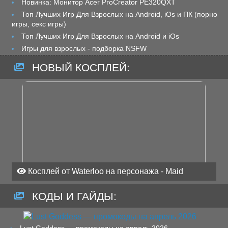
Новинка: Монитор Acer ProCreator PE320QXT
Топ Лучших Игр Для Взрослых на Android, iOs и ПК (порно
игры, секс игры)
Топ Лучших Игр Для Взрослых на Android и iOs
Игры для взрослых - подборка NSFW
НОВЫЙ КОСПЛЕЙ:
Косплей от Waterloo на персонажа - Maid
КОДЫ И ГАЙДЫ: