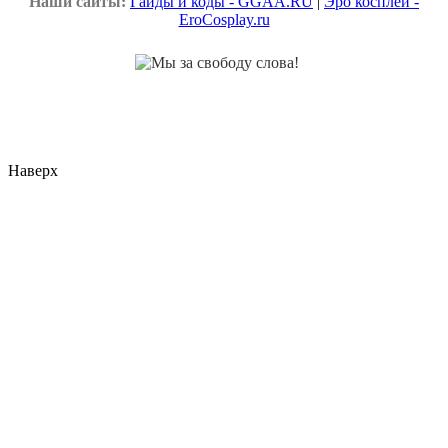
Наши сайты:
Гайды и коды - GGAA.RU
|
Эро косплей -
EroCosplay.ru
Наверх