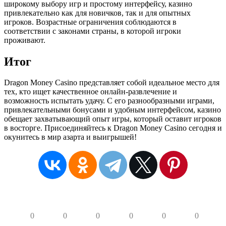
широкому выбору игр и простому интерфейсу, казино
привлекательно как для новичков, так и для опытных
игроков. Возрастные ограничения соблюдаются в
соответствии с законами страны, в которой игроки
проживают.
Итог
Dragon Money Casino представляет собой идеальное место для
тех, кто ищет качественное онлайн-развлечение и
возможность испытать удачу. С его разнообразными играми,
привлекательными бонусами и удобным интерфейсом, казино
обещает захватывающий опыт игры, который оставит игроков
в восторге. Присоединяйтесь к Dragon Money Casino сегодня и
окунитесь в мир азарта и выигрышей!
0
0
0
0
0
0