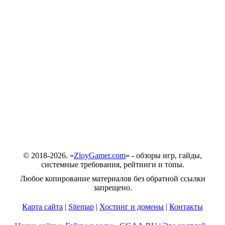
© 2018-2026. «
ZloyGamer.com
» - обзоры игр, гайды,
системные требования, рейтинги и топы.
Любое копирование материалов без обратной ссылки
запрещено.
Карта сайта
|
Sitemap
|
Хостинг и домены
|
Контакты