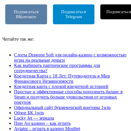
Подписаться
Подписаться
Подписатьс
т
ВКонтакте
Telegram
Читайте так же:
Слоты Dragoon Soft для онлайн-казино с возможностью
игры на реальные деньги
Как выбирать партнерские программы для
сотрудничества?
Кредитная Карта с 18 Лет: Путеводитель в Мир
Финансового Независимости
Кредитная карта с плохой кредитной историей
Простые и эффективные способы пополнить баланс в
Steam и получить больше удовольствия от игровых
покупок
Официальный сайт букмекерской конторы 1win
Обзор БК 1win
Lucky Jet — зеркала
Пин Ап казино – как играть
Aviator – играть в казино Mostbet