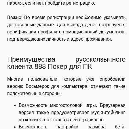
пароля, если нет, пройдите регистрацию.
Важно! Во время регистрации необходимо указывать
достоверные данные. Для вывода денег потребуется
верификация профиля с помощью копий документов,
подтверждающих личность и адрес проживания.
Преимущества русскоязычного
клиента 888 Покер для ПК
Многие пользователи, которые уже опробовали
версию Восьмерок для компьютера, отмечают такие
положительные стороны:
Возможность многостоловой игры. Браузерная
версия также предусматривает мультитейблинг,
но количество столов в ней ограничено.
Возможность настройки размера бета,