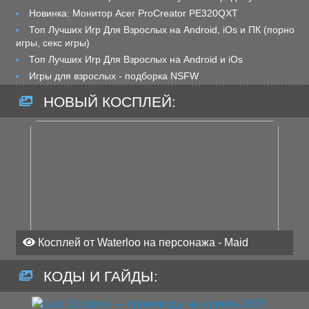
Новинка: Монитор Acer ProCreator PE320QXT
Топ Лучших Игр Для Взрослых на Android, iOs и ПК (порно
игры, секс игры)
Топ Лучших Игр Для Взрослых на Android и iOs
Игры для взрослых - подборка NSFW
НОВЫЙ КОСПЛЕЙ:
Косплей от Waterloo на персонажа - Maid
КОДЫ И ГАЙДЫ: