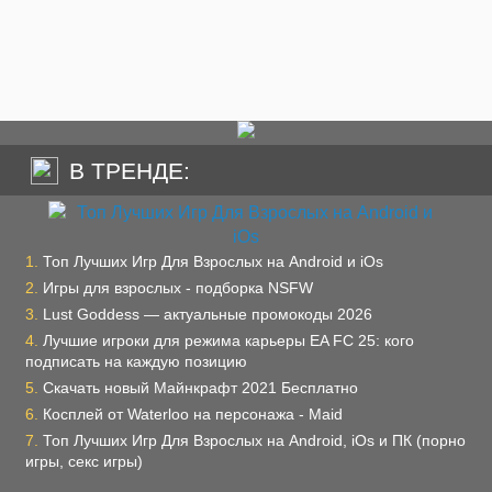
В ТРЕНДЕ:
Топ Лучших Игр Для Взрослых на Android и iOs
Игры для взрослых - подборка NSFW
Lust Goddess — актуальные промокоды 2026
Лучшие игроки для режима карьеры EA FC 25: кого
подписать на каждую позицию
Скачать новый Майнкрафт 2021 Бесплатно
Косплей от Waterloo на персонажа - Maid
Топ Лучших Игр Для Взрослых на Android, iOs и ПК (порно
игры, секс игры)