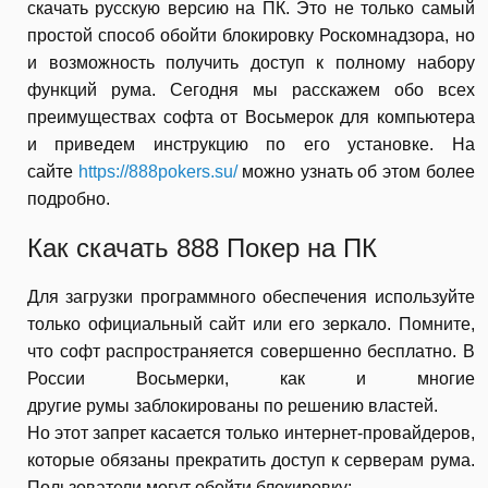
скачать русскую версию на ПК. Это не только самый
простой способ обойти блокировку Роскомнадзора, но
и возможность получить доступ к полному набору
функций рума. Сегодня мы расскажем обо всех
преимуществах софта от Восьмерок для компьютера
и приведем инструкцию по его установке.
На
сайте
https://888pokers.su/
можно узнать об этом более
подробно.
Как скачать 888 Покер на ПК
Для загрузки программного обеспечения используйте
только официальный сайт или его зеркало. Помните,
что софт распространяется совершенно бесплатно. В
России Восьмерки, как и многие
другие румы заблокированы по решению властей.
Но этот запрет касается только интернет-провайдеров,
которые обязаны прекратить доступ к серверам рума.
Пользователи могут обойти блокировку: