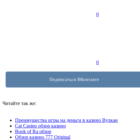
0
0
Подписаться ВКонтакте
Читайте так же:
Преимущества игры на деньги в казино Вулкан
Cat Casino обзор казино
Book of Ra обзор
Обзор казино 777 Original