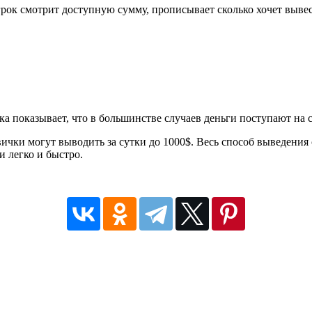
рок смотрит доступную сумму, прописывает сколько хочет вывес
а показывает, что в большинстве случаев деньги поступают на 
чки могут выводить за сутки до 1000$. Весь способ выведения с
 легко и быстро.