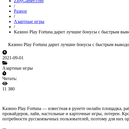
ZloyGamer.com
/
Разное
/
Азартные игры
/
Казино Play Fortuna дарит лучшие бонусы с быстрым выв
Казино Play Fortuna дарит лучшие бонусы с быстрым выводо
2021-09-01
Азартные игры
Читать:
11 380
Казино Play Fortuna — известная в рунете онлайн площадка, р
провайдеров, лайв, настольные и карточные игры, лотереи. Кр
потребности русскоязычных пользователей, поэтому для них о