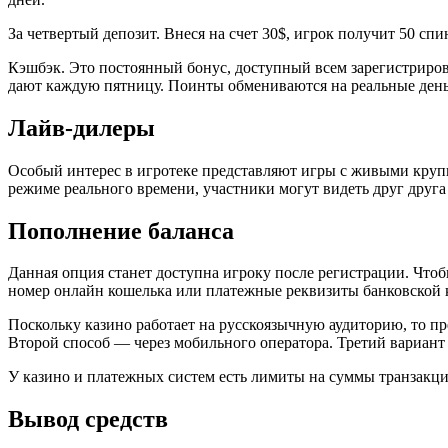
За четвертый депозит. Внеся на счет 30$, игрок получит 50 спи
Кэшбэк. Это постоянный бонус, доступный всем зарегистриро
дают каждую пятницу. Поинты обмениваются на реальные день
Лайв-дилеры
Особый интерес в игротеке представляют игры с живыми крупье
режиме реального времени, участники могут видеть друг друга
Пополнение баланса
Данная опция станет доступна игроку после регистрации. Чтобы
номер онлайн кошелька или платежные реквизиты банковской 
Поскольку казино работает на русскоязычную аудиторию, то п
Второй способ — через мобильного оператора. Третий вариант
У казино и платежных систем есть лимиты на суммы транзакций
Вывод средств