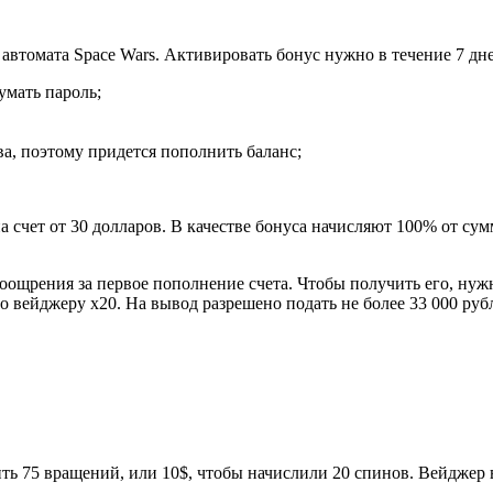
втомата Space Wars. Активировать бонус нужно в течение 7 дне
умать пароль;
а, поэтому придется пополнить баланс;
 счет от 30 долларов. В качестве бонуса начисляют 100% от су
оощрения за первое пополнение счета. Чтобы получить его, нуж
 вейджеру х20. На вывод разрешено подать не более 33 000 руб
ть 75 вращений, или 10$, чтобы начислили 20 спинов. Вейджер в 