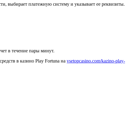
ти, выбирает платежную систему и указывает ее реквизиты.
счет в течение пары минут.
редств в казино Play Fortuna на
vsetopcasino.com/kazino-play-