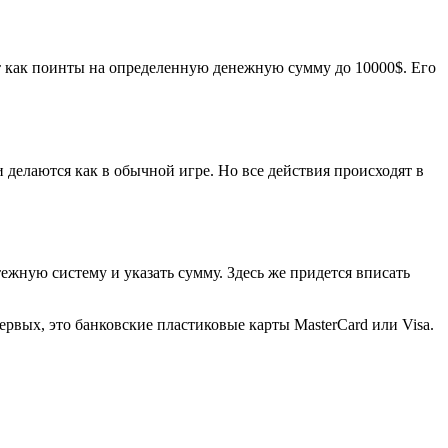
 как поинты на определенную денежную сумму до 10000$. Его
 делаются как в обычной игре. Но все действия происходят в
тежную систему и указать сумму. Здесь же придется вписать
рвых, это банковские пластиковые карты MasterCard или Visa.