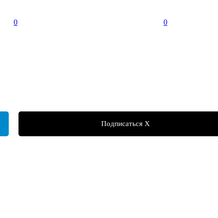
0
0
Подписаться X
т