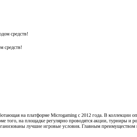
одом средств!
м средств!
аботающая на платформе Microgaming с 2012 года. В коллекции 
оме того, на площадке регулярно проводятся акции, турниры и 
рганизованы лучшие игровые условия. Главным преимуществом к