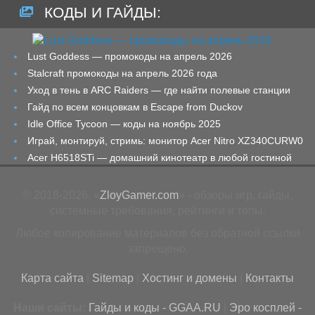
КОДЫ И ГАЙДЫ:
Lust Goddess — промокоды на апрель 2026
Stalcraft промокоды на апрель 2026 года
Уход в тень в ARC Raiders — где найти полевые станции
Гайд по всем концовкам в Escape from Duckov
Idle Office Tycoon — коды на ноябрь 2025
Играй, монтируй, стримь: монитор Acer Nitro XZ340CURW0
Acer H6518STi — домашний кинотеатр в любой гостиной
© 2018-2026. «
ZloyGamer.com
» - обзоры игр, гайды,
системные требования, рейтинги и топы.
Любое копирование материалов без обратной ссылки
запрещено.
Карта сайта
|
Sitemap
|
Хостинг и домены
|
Контакты
Наши сайты:
Гайды и коды - GGAA.RU
|
Эро косплей -