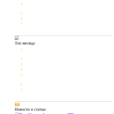
Лучшие игроки для режима карьеры EA FC 25: кого
подписать на каждую позицию
Скачать новый Майнкрафт 2021 Бесплатно
Косплей от Waterloo на персонажа - Maid
Топ Лучших Игр Для Взрослых на Android, iOs и ПК
(порно игры, секс игры)
Топ месяца:
Топ Лучших Игр Для Взрослых на Android, iOs и ПК
(порно игры, секс игры)
Топ Лучших Игр Для Взрослых на Android и iOs
Игры для взрослых - подборка NSFW
Lust Goddess — актуальные промокоды 2026
Лучшие игроки для режима карьеры EA FC 25: кого
подписать на каждую позицию
Скачать новый Майнкрафт 2021 Бесплатно
Топ-10 способов повысить FPS в современных играх на
ПК
Новости и статьи: