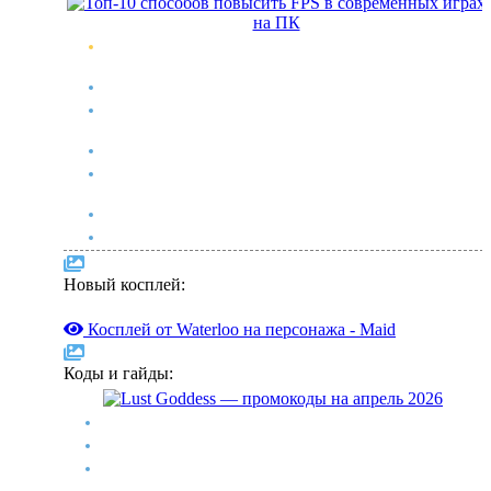
Топ-10 способов повысить FPS в современных играх на
ПК
Lust Goddess — актуальные промокоды 2026
Мобильные телефоны Acer поступили в продажу в
МТС
Новинка: Монитор Acer ProCreator PE320QXT
Топ Лучших Игр Для Взрослых на Android, iOs и ПК
(порно игры, секс игры)
Топ Лучших Игр Для Взрослых на Android и iOs
Игры для взрослых - подборка NSFW
Новый косплей:
Косплей от Waterloo на персонажа - Maid
Коды и гайды:
Lust Goddess — промокоды на апрель 2026
Stalcraft промокоды на апрель 2026 года
Уход в тень в ARC Raiders — где найти полевые
станции