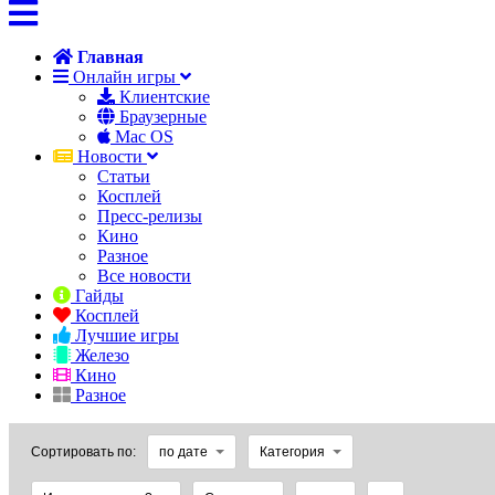
Главная
Онлайн игры
Клиентские
Браузерные
Mac OS
Новости
Статьи
Косплей
Пресс-релизы
Кино
Разное
Все новости
Гайды
Косплей
Лучшие игры
Железо
Кино
Разное
Сортировать по:
по дате
Категория