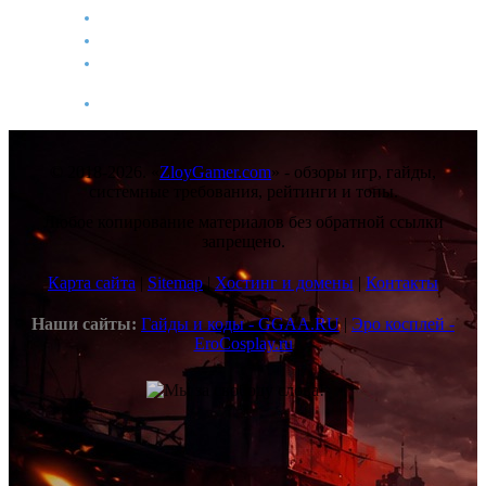
Гайд по всем концовкам в Escape from Duckov
Idle Office Tycoon — коды на ноябрь 2025
Играй, монтируй, стримь: монитор Acer Nitro
XZ340CURW0
Acer H6518STi — домашний кинотеатр в любой
гостиной
© 2018-2026. «
ZloyGamer.com
» - обзоры игр, гайды,
системные требования, рейтинги и топы.
Любое копирование материалов без обратной ссылки
запрещено.
Карта сайта
|
Sitemap
|
Хостинг и домены
|
Контакты
Наши сайты:
Гайды и коды - GGAA.RU
|
Эро косплей -
EroCosplay.ru