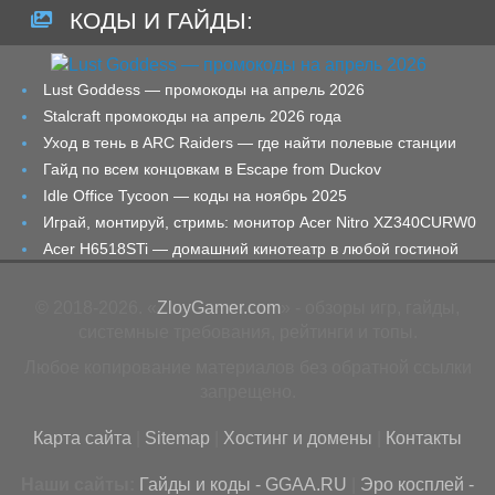
КОДЫ И ГАЙДЫ:
Lust Goddess — промокоды на апрель 2026
Stalcraft промокоды на апрель 2026 года
Уход в тень в ARC Raiders — где найти полевые станции
Гайд по всем концовкам в Escape from Duckov
Idle Office Tycoon — коды на ноябрь 2025
Играй, монтируй, стримь: монитор Acer Nitro XZ340CURW0
Acer H6518STi — домашний кинотеатр в любой гостиной
© 2018-2026. «
ZloyGamer.com
» - обзоры игр, гайды,
системные требования, рейтинги и топы.
Любое копирование материалов без обратной ссылки
запрещено.
Карта сайта
|
Sitemap
|
Хостинг и домены
|
Контакты
Наши сайты:
Гайды и коды - GGAA.RU
|
Эро косплей -