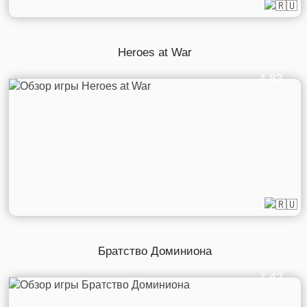
Heroes at War
4.83
Братство Доминиона
7.42