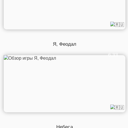
Я, Феодал
6.33
Небеса