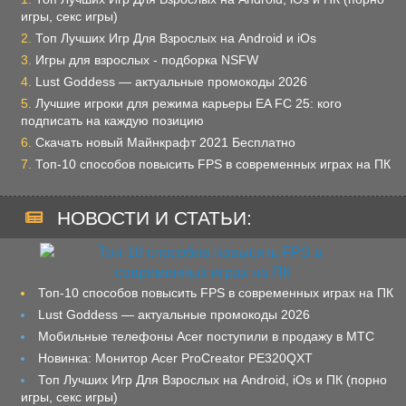
игры, секс игры)
Топ Лучших Игр Для Взрослых на Android и iOs
Игры для взрослых - подборка NSFW
Lust Goddess — актуальные промокоды 2026
Лучшие игроки для режима карьеры EA FC 25: кого
подписать на каждую позицию
Скачать новый Майнкрафт 2021 Бесплатно
Топ-10 способов повысить FPS в современных играх на ПК
НОВОСТИ И СТАТЬИ:
Топ-10 способов повысить FPS в современных играх на ПК
Lust Goddess — актуальные промокоды 2026
Мобильные телефоны Acer поступили в продажу в МТС
Новинка: Монитор Acer ProCreator PE320QXT
Топ Лучших Игр Для Взрослых на Android, iOs и ПК (порно
игры, секс игры)