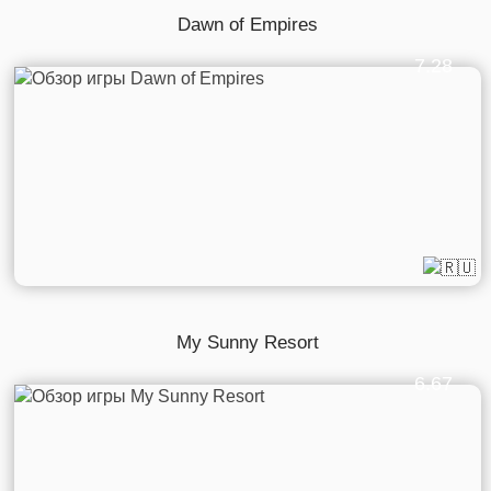
Dawn of Empires
7.28
My Sunny Resort
6.67