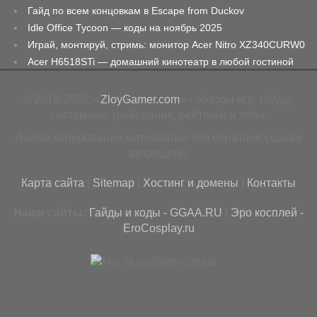
Гайд по всем концовкам в Escape from Duckov
Idle Office Tycoon — коды на ноябрь 2025
Играй, монтируй, стримь: монитор Acer Nitro XZ340CURW0
Acer H6518STi — домашний кинотеатр в любой гостиной
© 2018-2026. «
ZloyGamer.com
» - обзоры игр, гайды,
системные требования, рейтинги и топы.
Любое копирование материалов без обратной ссылки
запрещено.
Карта сайта
|
Sitemap
|
Хостинг и домены
|
Контакты
Наши сайты:
Гайды и коды - GGAA.RU
|
Эро косплей -
EroCosplay.ru