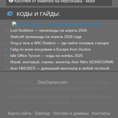
Косплей от Waterloo на персонажа - Maid
КОДЫ И ГАЙДЫ:
Lust Goddess — промокоды на апрель 2026
Stalcraft промокоды на апрель 2026 года
Уход в тень в ARC Raiders — где найти полевые станции
Гайд по всем концовкам в Escape from Duckov
Idle Office Tycoon — коды на ноябрь 2025
Играй, монтируй, стримь: монитор Acer Nitro XZ340CURW0
Acer H6518STi — домашний кинотеатр в любой гостиной
© 2018-2026. «
ZloyGamer.com
» - обзоры игр, гайды,
системные требования, рейтинги и топы.
Любое копирование материалов без обратной ссылки
запрещено.
Карта сайта
|
Sitemap
|
Хостинг и домены
|
Контакты