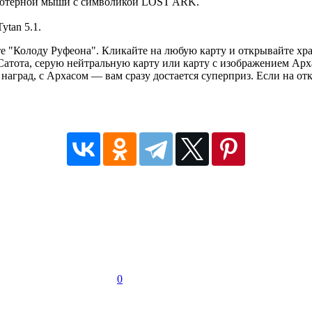
ьютерной мыши с символикой LOST ARK.
ytan 5.1.
е "Колоду Руфеона". Кликайте на любую карту и открывайте хра
атота, серую нейтральную карту или карту с изображением Архаса
наград, с Архасом — вам сразу достается суперприз. Если на о
0