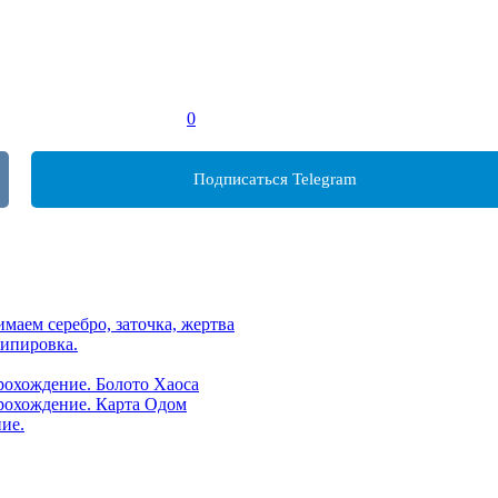
0
Подписаться Telegram
имаем серебро, заточка, жертва
кипировка.
прохождение. Болото Хаоса
прохождение. Карта Одом
ние.