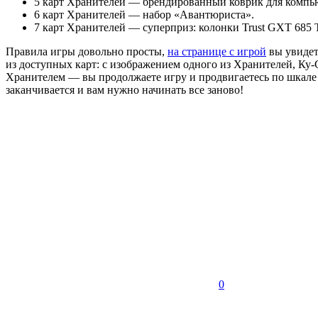
5 карт Хранителей — брендированный коврик для комп
6 карт Хранителей — набор «Авантюриста».
7 карт Хранителей — суперприз: колонки Trust GXT 685 T
Правила игры довольно просты,
на странице с игрой
вы увидет
из доступных карт: с изображением одного из Хранителей, Ку-С
Хранителем — вы продолжаете игру и продвигаетесь по шкале 
заканчивается и вам нужно начинать все заново!
НАЧАТЬ ИГРАТЬ
0