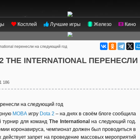
ды
Косплей
Лучшие игры
Железо
Кино
rnational перенесли на следующий год
2 THE INTERNATIONAL ПЕРЕНЕСЛИ
1 186
ярную
MOBA
игру
Dota 2
– на днях в своём блоге сообщила
й турнир для команд
The International
на следующий год.
мии коронавируса, чемпионат должен был проводиться в
ах действует запрет на проведение массовых мероприятий