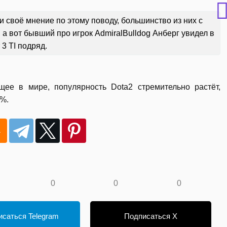
своё мнение по этому поводу, большинство из них с
 а вот бывший про игрок AdmiralBulldog Анберг увидел в
 3 TI подряд.
ее в мире, популярность Dota2 стремительно растёт,
3%.
0
0
0
саться Telegram
Подписаться X