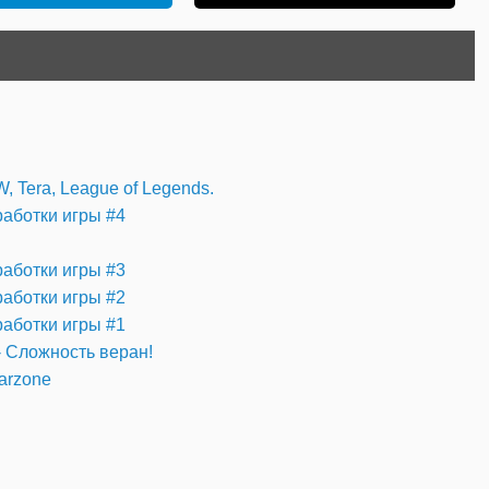
 Tera, League of Legends.
работки игры #4
работки игры #3
работки игры #2
работки игры #1
 - Сложность веран!
Warzone