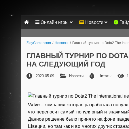
Онлайн игры
Новости
Гай
ZloyGamer.com
/
Новости
/
Главный турнир по Dota2 The Inte
ГЛАВНЫЙ ТУРНИР ПО DOTA
НА СЛЕДУЮЩИЙ ГОД
2020-05-09
Новости
Читать:
1
Valve
– компания которая разработала попул
что переносит самый популярный и значимы
Данное решение было принято на фоне панде
Швеции, но там как и во многих других стран