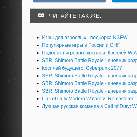
ЧИТАЙТЕ ТАК ЖЕ:
Игры для взрослых - подборка NSFW
Популярные игры в России и СНГ
Подборка игрового косплея. Косплей WoW,
SBR: Shimoro Battle Royale - дневник раз
Косплей будущего: Cyberpunk 2077
SBR: Shimoro Battle Royale - дневник раз
SBR: Shimoro Battle Royale - дневник раз
SBR: Shimoro Battle Royale - дневник раз
Call of Duty Modern Wafare 2: Remastered
Лучшая русская команда в Call of Duty: 