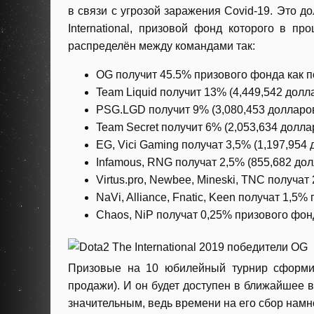
в связи с угрозой заражения Covid-19. Это 
International, призовой фонд которого в 
распределён между командами так:
OG получит 45.5% призового фонда как п
Team Liquid получит 13% (4,449,542 долл
PSG.LGD получит 9% (3,080,453 долларов
Team Secret получит 6% (2,053,634 долла
EG, Vici Gaming получат 3,5% (1,197,954 
Infamous, RNG получат 2,5% (855,682 дол
Virtus.pro, Newbee, Mineski, TNC получат
NaVi, Alliance, Fnatic, Keen получат 1,5%
Chaos, NiP получат 0,25% призового фонд
Призовые на 10 юбилейный турнир сформи
продажи). И он будет доступен в ближайшее 
значительным, ведь времени на его сбор намн