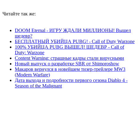
Читайте так же:
т
DOOM Eternal - ИГРУ ЖДАЛИ МИЛЛИОНЫ! Вышел
шедевр?
БЕСПЛАТНЫЙ УБИЙЦА PUBG! - Call of Duty Warzone
100% УБИЙЦА PUBG ВЫШЕЛ! ШЕДЕВР - Call of
Duty: Warzone
Content Warning: страшные кадры стали вирусными
Новый выпуск о разработке SBR от Shimoroshow
Макаров вернулся в новейшем тизер-трейлере MW3
(Modern Warfare)
Дата выхода и подробности первого сезона Diablo 4 -
Season of the Malignant