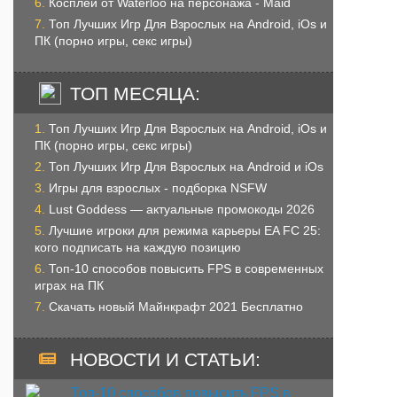
Косплей от Waterloo на персонажа - Maid
Топ Лучших Игр Для Взрослых на Android, iOs и
ПК (порно игры, секс игры)
ТОП МЕСЯЦА:
Топ Лучших Игр Для Взрослых на Android, iOs и
ПК (порно игры, секс игры)
Топ Лучших Игр Для Взрослых на Android и iOs
Игры для взрослых - подборка NSFW
Lust Goddess — актуальные промокоды 2026
Лучшие игроки для режима карьеры EA FC 25:
кого подписать на каждую позицию
Топ-10 способов повысить FPS в современных
играх на ПК
Скачать новый Майнкрафт 2021 Бесплатно
НОВОСТИ И СТАТЬИ: