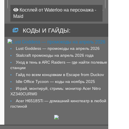
Косплей от Waterloo на персонажа -
Maid
КОДЫ И ГАЙДЫ:
Lust Goddess — промокоды на апрель 2026
Stalcraft промокоды на апрель 2026 года
Уход в тень в ARC Raiders — где найти полевые
станции
Гайд по всем концовкам в Escape from Duckov
Idle Office Tycoon — коды на ноябрь 2025
Играй, монтируй, стримь: монитор Acer Nitro
XZ340CURW0
Acer H6518STi — домашний кинотеатр в любой
гостиной