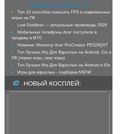
Топ-10 способов повысить FPS в современных
играх на ПК
Lust Goddess — актуальные промокоды 2026
Мобильные телефоны Acer поступили в
продажу в МТС
Новинка: Монитор Acer ProCreator PE320QXT
Топ Лучших Игр Для Взрослых на Android, iOs и
ПК (порно игры, секс игры)
Топ Лучших Игр Для Взрослых на Android и iOs
Игры для взрослых - подборка NSFW
НОВЫЙ КОСПЛЕЙ: