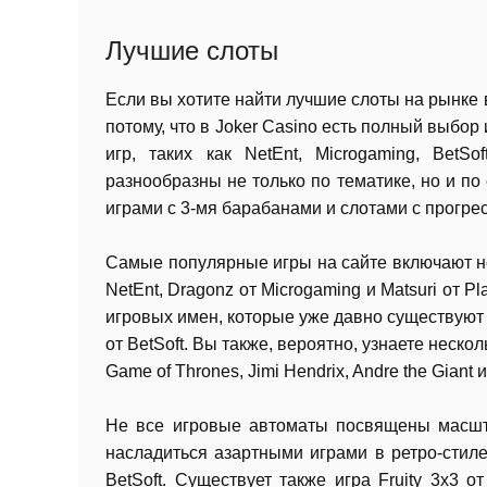
Лучшие слоты
Если вы хотите найти лучшие слоты на рынке 
потому, что в Joker Casino есть полный выбо
игр, таких как NetEnt, Microgaming, BetS
разнообразны не только по тематике, но и п
играми с 3-мя барабанами и слотами с прогр
Самые популярные игры на сайте включают новей
NetEnt, Dragonz от Microgaming и Matsuri от P
игровых имен, которые уже давно существуют в
от BetSoft. Вы также, вероятно, узнаете нескол
Game of Thrones, Jimi Hendrix, Andre the Giant 
Не все игровые автоматы посвящены масшта
насладиться азартными играми в ретро-стил
BetSoft. Существует также игра Fruity 3x3 