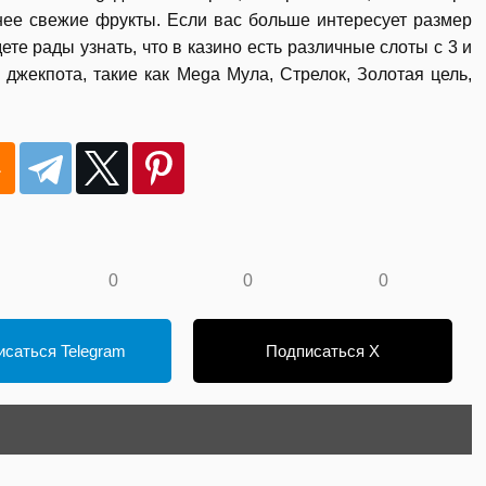
 нее свежие фрукты. Если вас больше интересует размер
те рады узнать, что в казино есть различные слоты с 3 и
джекпота, такие как Mega Мула, Стрелок, Золотая цель,
0
0
0
саться Telegram
Подписаться X