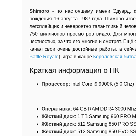
Shimoro
- по настоящему имени Эдуард, 
рождения 16 августа 1987 года. Шиморо изв
летсплейщик и невероятно талантливый чело
750 миллионов просмотров видео. Для многи
честностью, за что его многие и смотрят. Ещё
канал свои очень достойные работы, а сейч
Battle Royale
), игра в жанре
Королевская битв
Краткая информация о ПК
Процессор:
Intel Core i9 9900K (5.0 Ghz)
Оперативка:
64 GB RAM DDR4 3000 Mh
Жёсткий диск:
1 TB Samsung 960 PRO M
Жёсткий диск:
512 Samsung 850 PRO SS
Жёсткий диск:
512 Samsung 850 EVO SS