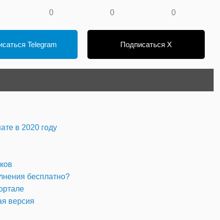
0
0
0
саться Telegram
Подписаться X
ате в 2020 году
оков
олнения бесплатно?
портале
ая версия