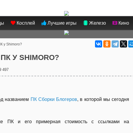
ды
Косплей
Лучшие игры
Железо
Кино
ПК у Shimoro?
ПК У SHIMORO?
9 497
под названием
ПК Сборки Блогеров
, в которой мы сегодня
ке ПК и его примерная стоимость с ссылками на