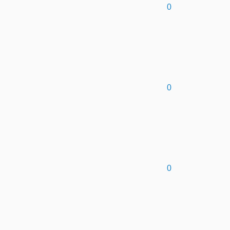
0
0
0