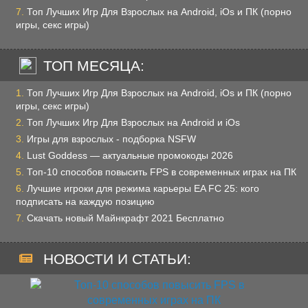
Топ Лучших Игр Для Взрослых на Android, iOs и ПК (порно
игры, секс игры)
ТОП МЕСЯЦА:
Топ Лучших Игр Для Взрослых на Android, iOs и ПК (порно
игры, секс игры)
Топ Лучших Игр Для Взрослых на Android и iOs
Игры для взрослых - подборка NSFW
Lust Goddess — актуальные промокоды 2026
Топ-10 способов повысить FPS в современных играх на ПК
Лучшие игроки для режима карьеры EA FC 25: кого
подписать на каждую позицию
Скачать новый Майнкрафт 2021 Бесплатно
НОВОСТИ И СТАТЬИ: