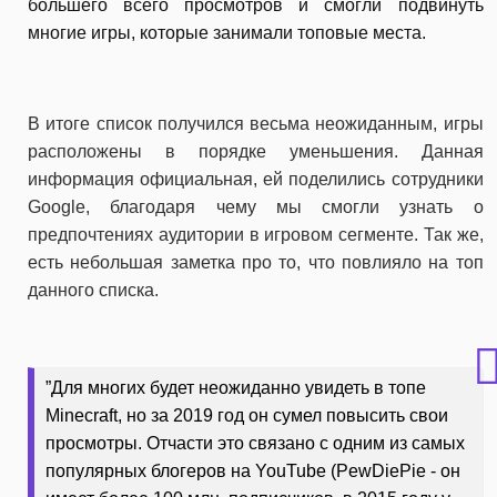
большего всего просмотров и смогли подвинуть
многие игры, которые занимали топовые места.
В итоге список получился весьма неожиданным, игры
расположены в порядке уменьшения. Данная
информация официальная, ей поделились сотрудники
Google, благодаря чему мы смогли узнать о
предпочтениях аудитории в игровом сегменте. Так же,
есть небольшая заметка про то, что повлияло на топ
данного списка.
”Для многих будет неожиданно увидеть в топе
Minecraft, но за 2019 год он сумел повысить свои
просмотры. Отчасти это связано с одним из самых
популярных блогеров на YouTube (PewDiePie - он