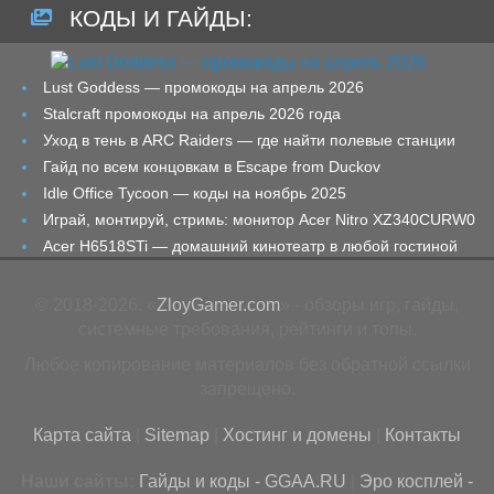
КОДЫ И ГАЙДЫ:
Lust Goddess — промокоды на апрель 2026
Stalcraft промокоды на апрель 2026 года
Уход в тень в ARC Raiders — где найти полевые станции
Гайд по всем концовкам в Escape from Duckov
Idle Office Tycoon — коды на ноябрь 2025
Играй, монтируй, стримь: монитор Acer Nitro XZ340CURW0
Acer H6518STi — домашний кинотеатр в любой гостиной
© 2018-2026. «
ZloyGamer.com
» - обзоры игр, гайды,
системные требования, рейтинги и топы.
Любое копирование материалов без обратной ссылки
запрещено.
Карта сайта
|
Sitemap
|
Хостинг и домены
|
Контакты
Наши сайты:
Гайды и коды - GGAA.RU
|
Эро косплей -