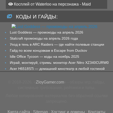
Косплей от Waterloo на персонажа - Maid
КОДЫ И ГАЙДЫ:
Lust Goddess — промокоды на апрель 2026
Stalcraft промокоды на апрель 2026 года
Уход в тень в ARC Raiders — где найти полевые станции
Гайд по всем концовкам в Escape from Duckov
Idle Office Tycoon — коды на ноябрь 2025
Играй, монтируй, стримь: монитор Acer Nitro XZ340CURW0
Acer H6518STi — домашний кинотеатр в любой гостиной
© 2018-2026. «
ZloyGamer.com
» - обзоры игр, гайды,
системные требования, рейтинги и топы.
Любое копирование материалов без обратной ссылки
запрещено.
Карта сайта
|
Sitemap
|
Хостинг и домены
|
Контакты