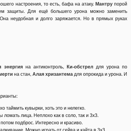
ошего настроения, то есть, бафа на атаку.
Мантру
порой
ем защиты. Для ещё большего урона можно заменить
 Она неудобная и долго заряжается. Но в прямых руках
 энергия
на антиконтроль,
Ки-обстрел
для урона по
мерти
на стан,
Алая хризантема
для опрокида и урона. И
арианты:
о таймить кувырки, хоть это и нелегко.
 ломать лица. Неплохо как в соло, так и 3х3.
 потом подброс. Интересно и красиво.
алкивание. Можно играть от сейва и кайта в 3х3.