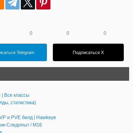
0
0
0
саться Telegram
Подписаться X
 | Все классы
лды, статистика)
 PVP и PVE билд | Hawkeye
тник-Следопыт / M16
в