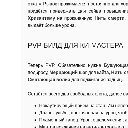
откату. Рывок прожимается постоянно для хор
придётся придержать для сейва повышени
Хризантему
на прокачанную
Нить смерти
.
выдаёт больше урона.
PVP БИЛД ДЛЯ КИ-МАСТЕРА
Теперь PVP. Обязательно нужна
Бушующая
подбросу,
Мерцающий шаг
для кайта,
Нить с
Сметающая волна
для поджигания задниц.
Остаётся всего два свободных слота, далее в
Нокаутирующий приём на стан. Им неплох
Длань судьбы, прокачанная на урон, чтобы
Пламенный танец. Урон, ошеломления, а
Мантра воздаяния на анти-контроль и отт