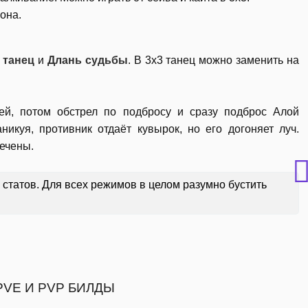
рона.
 танец
и
Длань судьбы
. В 3х3 танец можно заменить на
ей, потом обстрел по подбросу и сразу подброс Алой
икуя, противник отдаёт кувырок, но его догоняет луч.
ечены.
 статов. Для всех режимов в целом разумно бустить
 | PVE И PVP БИЛДЫ