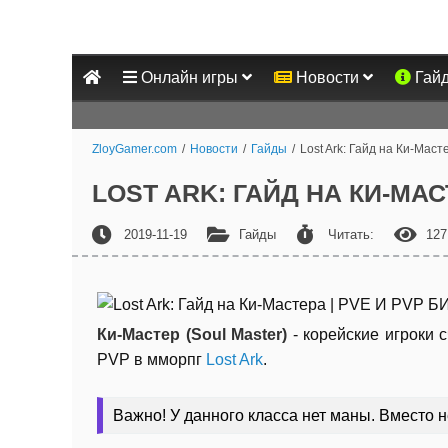
Онлайн игры
Новости
Гай
ZloyGamer.com
/
Новости
/
Гайды
/
Lost Ark: Гайд на Ки-Мас
LOST ARK: ГАЙД НА КИ-МАС
2019-11-19
Гайды
Читать:
127
Ки-Мастер (Soul Master)
- корейские игроки
PVP в мморпг
Lost Ark
.
Важно! У данного класса нет маны. Вместо н