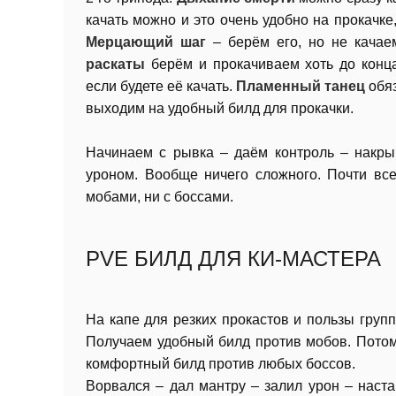
качать можно и это очень удобно на прокачке,
Мерцающий шаг
– берём его, но не качае
раскаты
берём и прокачиваем хоть до конц
если будете её качать.
Пламенный танец
обяз
выходим на удобный билд для прокачки.
Начинаем с рывка – даём контроль – накры
уроном. Вообще ничего сложного. Почти вс
мобами, ни с боссами.
PVE БИЛД ДЛЯ КИ-МАСТЕРА
На капе для резких прокастов и пользы груп
Получаем удобный билд против мобов. Пото
комфортный билд против любых боссов.
Ворвался – дал мантру – залил урон – наст