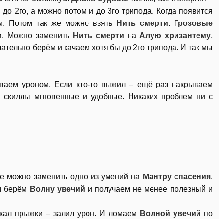
 до 2го, а можно потом и до 3го трипода. Когда появится
м. Потом так же можно взять
Нить смерти
.
Грозовые
а. Можно заменить
Нить смерти
на
Алую хризантему
,
ательно берём и качаем хотя бы до 2го трипода. И так мы
ваем уроном. Если кто-то выжил – ещё раз накрываем
е скиллы мгновенные и удобные. Никаких проблем ни с
пе можно заменить одно из умений на
Мантру спасения
.
м берём
Волну увечий
и получаем не менее полезный и
акал прыжки – залил урон. И ломаем
Волной увечий
по