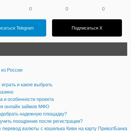
0
0
0
саться Telegram
Подписаться X
 из России
 играть и какое выбрать
казино
а и особенности проекта
ия онлайн займов МФО
подобрать надежную площадку?
лучить поощрение после регистрации?
в перевод валюты с кошелька Киви на карту ПриватБанка