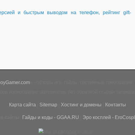
рсией и быстрым выводом на телефон, рейтинг gift-
loyGamer.com
» - обзоры игр, гайды, системные требования, 
бое копирование материалов без обратной ссылки запреще
Карта сайта
|
Sitemap
|
Хостинг и домены
|
Контакты
и сайты:
Гайды и коды - GGAA.RU
|
Эро косплей - EroCospl