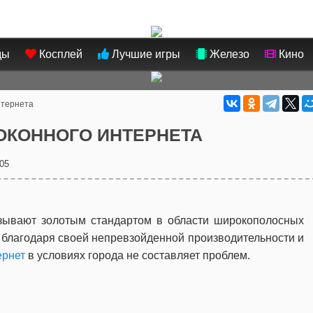
ды
Косплей
Лучшие игры
Железо
Кино
нтернета
ОКОННОГО ИНТЕРНЕТА
05
азывают золотым стандартом в области широкополосных
 благодаря своей непревзойденной производительности и
ернет
в условиях города не составляет проблем.