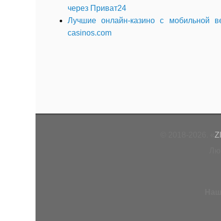
через Приват24
Лучшие онлайн-казино с мобильной ве
casinos.com
© 2018-2026. «
Z
Лю
Наш