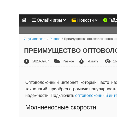
Онлайн игры
Новости
Гай
ZloyGamer.com
/
Разное
/
Преимущество оптоволоконного и
ПРЕИМУЩЕСТВО ОПТОВОЛ
2023-09-07
Разное
Читать:
16
Оптоволоконный интернет, который часто н
технологий, приобрел огромную популярность
надежности. Подключить
оптоволоконный инт
Молниеносные скорости