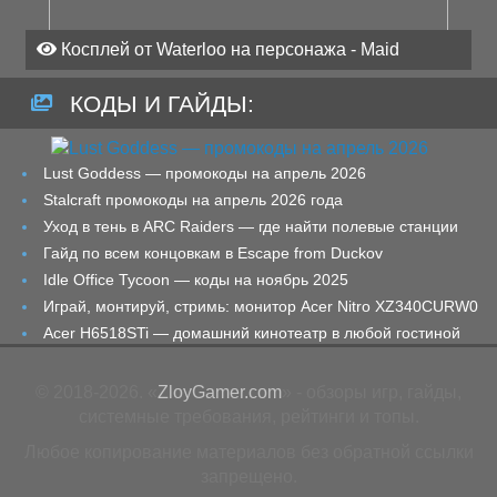
Косплей от Waterloo на персонажа - Maid
КОДЫ И ГАЙДЫ:
Lust Goddess — промокоды на апрель 2026
Stalcraft промокоды на апрель 2026 года
Уход в тень в ARC Raiders — где найти полевые станции
Гайд по всем концовкам в Escape from Duckov
Idle Office Tycoon — коды на ноябрь 2025
Играй, монтируй, стримь: монитор Acer Nitro XZ340CURW0
Acer H6518STi — домашний кинотеатр в любой гостиной
© 2018-2026. «
ZloyGamer.com
» - обзоры игр, гайды,
системные требования, рейтинги и топы.
Любое копирование материалов без обратной ссылки
запрещено.